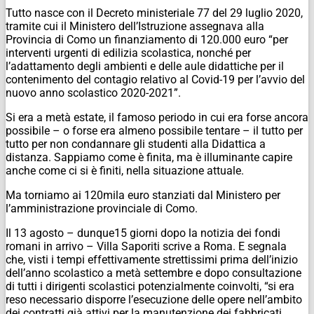
Tutto nasce con il Decreto ministeriale 77 del 29 luglio 2020,
tramite cui il Ministero dell’Istruzione assegnava alla
Provincia di Como un finanziamento di 120.000 euro “per
interventi urgenti di edilizia scolastica, nonché per
l’adattamento degli ambienti e delle aule didattiche per il
contenimento del contagio relativo al Covid-19 per l’avvio del
nuovo anno scolastico 2020-2021”.
Si era a metà estate, il famoso periodo in cui era forse ancora
possibile – o forse era almeno possibile tentare – il tutto per
tutto per non condannare gli studenti alla Didattica a
distanza. Sappiamo come è finita, ma è illuminante capire
anche come ci si è finiti, nella situazione attuale.
Ma torniamo ai 120mila euro stanziati dal Ministero per
l’amministrazione provinciale di Como.
Il 13 agosto – dunque15 giorni dopo la notizia dei fondi
romani in arrivo – Villa Saporiti scrive a Roma. E segnala
che, visti i tempi effettivamente strettissimi prima dell’inizio
dell’anno scolastico a metà settembre e dopo consultazione
di tutti i dirigenti scolastici potenzialmente coinvolti, “si era
reso necessario disporre l’esecuzione delle opere nell’ambito
dei contratti già attivi per la manutenzione dei fabbricati