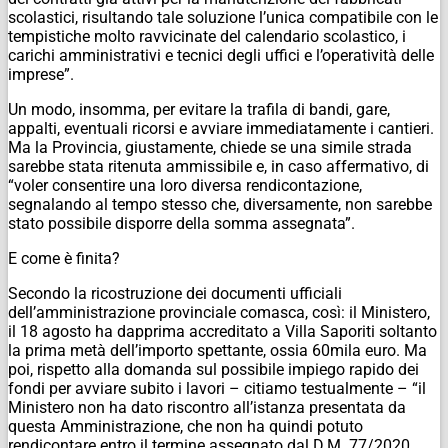
scolastici, risultando tale soluzione l’unica compatibile con le
tempistiche molto ravvicinate del calendario scolastico, i
carichi amministrativi e tecnici degli uffici e l’operatività delle
imprese”.
Un modo, insomma, per evitare la trafila di bandi, gare,
appalti, eventuali ricorsi e avviare immediatamente i cantieri.
Ma la Provincia, giustamente, chiede se una simile strada
sarebbe stata ritenuta ammissibile e, in caso affermativo, di
“voler consentire una loro diversa rendicontazione,
segnalando al tempo stesso che, diversamente, non sarebbe
stato possibile disporre della somma assegnata”.
E come è finita?
Secondo la ricostruzione dei documenti ufficiali
dell’amministrazione provinciale comasca, così: il Ministero,
il 18 agosto ha dapprima accreditato a Villa Saporiti soltanto
la prima metà dell’importo spettante, ossia 60mila euro. Ma
poi, rispetto alla domanda sul possibile impiego rapido dei
fondi per avviare subito i lavori – citiamo testualmente – “il
Ministero non ha dato riscontro all’istanza presentata da
questa Amministrazione, che non ha quindi potuto
rendicontare entro il termine assegnato dal D.M. 77/2020