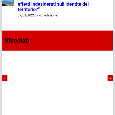
effetti indesiderati sull’identità del
territorio?”
07/08/2026
07:43
Redazione
Videolab
‹
›