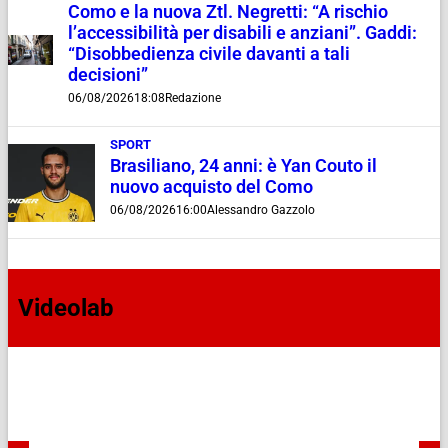
Como e la nuova Ztl. Negretti: “A rischio
l’accessibilità per disabili e anziani”. Gaddi:
“Disobbedienza civile davanti a tali
decisioni”
06/08/2026
18:08
Redazione
SPORT
Brasiliano, 24 anni: è Yan Couto il
nuovo acquisto del Como
06/08/2026
16:00
Alessandro Gazzolo
Videolab