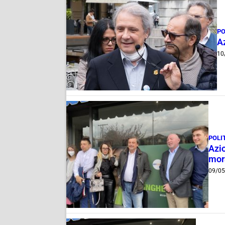
PO
A
10
POLI
Azio
mor
09/0