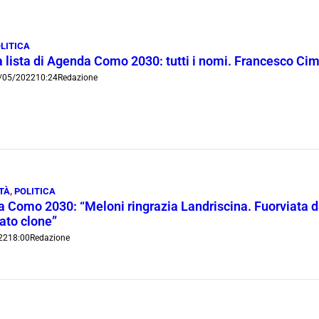
LITICA
 lista di Agenda Como 2030: tutti i nomi. Francesco Cima
/05/2022
10:24
Redazione
TÀ
,
POLITICA
 Como 2030: “Meloni ringrazia Landriscina. Fuorviata da
ato clone”
22
18:00
Redazione