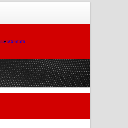
ismo
Contatti