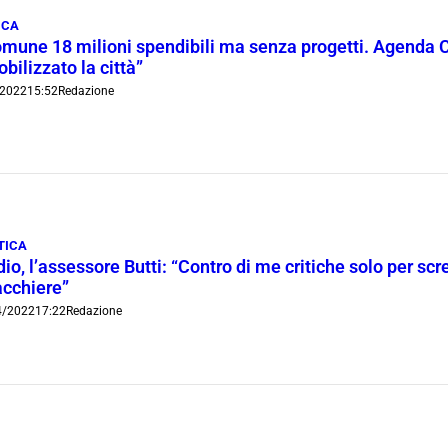
ICA
omune 18 milioni spendibili ma senza progetti. Agenda 
bilizzato la città”
/2022
15:52
Redazione
TICA
io, l’assessore Butti: “Contro di me critiche solo per scre
acchiere”
4/2022
17:22
Redazione