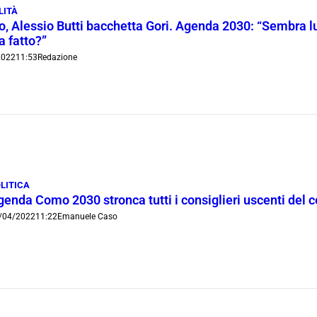
LITÀ
o, Alessio Butti bacchetta Gori. Agenda 2030: “Sembra lui 
a fatto?”
2022
11:53
Redazione
LITICA
enda Como 2030 stronca tutti i consiglieri uscenti del c
/04/2022
11:22
Emanuele Caso