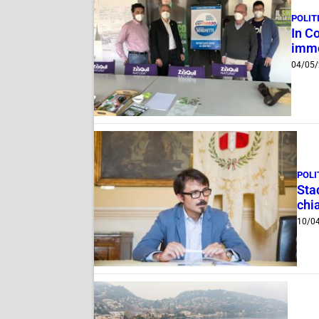
POLIT
In C
immo
04/05
POLI
Stad
chi
10/0