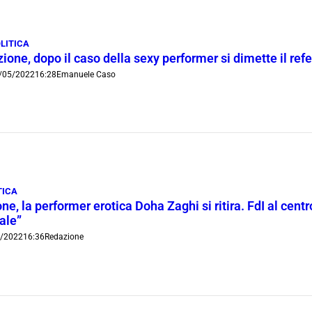
LITICA
zione, dopo il caso della sexy performer si dimette il r
/05/2022
16:28
Emanuele Caso
TICA
ne, la performer erotica Doha Zaghi si ritira. FdI al cent
ale”
5/2022
16:36
Redazione