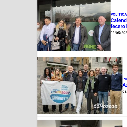
POLITIC
Calend
fecero 
08/05/20
PO
A
08