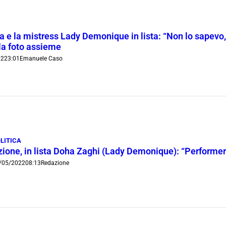
A
a e la mistress Lady Demonique in lista: “Non lo sapev
la foto assieme
22
23:01
Emanuele Caso
LITICA
zione, in lista Doha Zaghi (Lady Demonique): “Performer 
/05/2022
08:13
Redazione