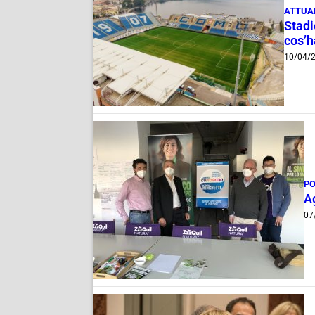
ATTUA
Stadi
cos’h
10/04/
PO
Ag
07