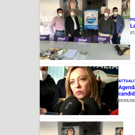
PO
La
07
ATTUALI
Agenda
candid
05/05/20