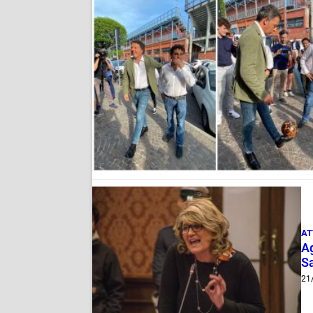
AT
Ag
S
21