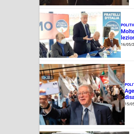
POLITI
Molte
lezio
16/05/
POLI
Age
disa
15/0