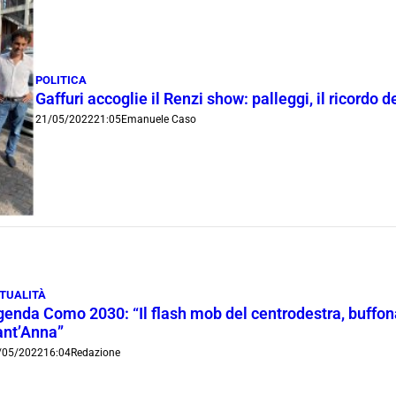
POLITICA
Gaffuri accoglie il Renzi show: palleggi, il ricordo
21/05/2022
21:05
Emanuele Caso
TUALITÀ
enda Como 2030: “Il flash mob del centrodestra, buffonat
ant’Anna”
/05/2022
16:04
Redazione