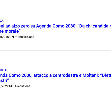
CA
ni ad alzo zero su Agenda Como 2030: “Da chi candida 
ne morale”
2022
16:27
Emanuele Caso
TICA
nda Como 2030, attacco a centrodestra e Molteni: “Dietro
stri”
5/2022
14:34
Redazione