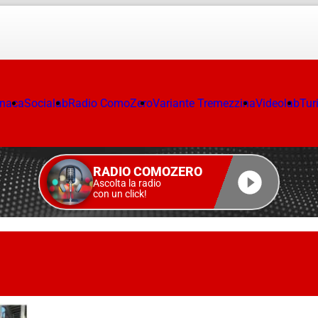
onaca
Socialab
Radio ComoZero
Variante Tremezzina
Videolab
Tur
RADIO COMOZERO
Ascolta la radio
con un click!