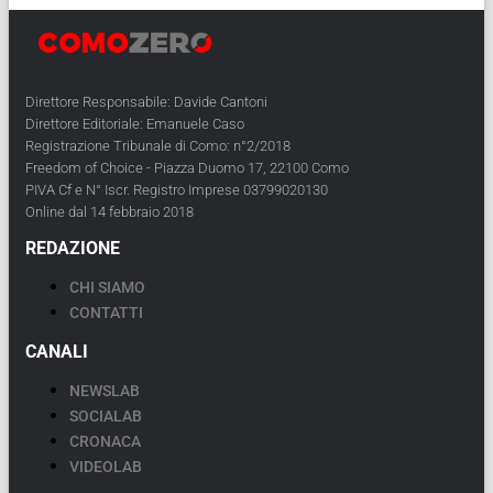
Direttore Responsabile: Davide Cantoni
Direttore Editoriale: Emanuele Caso
Registrazione Tribunale di Como: n°2/2018
Freedom of Choice - Piazza Duomo 17, 22100 Como
PIVA Cf e N° Iscr. Registro Imprese 03799020130
Online dal 14 febbraio 2018
REDAZIONE
CHI SIAMO
CONTATTI
CANALI
NEWSLAB
SOCIALAB
CRONACA
VIDEOLAB