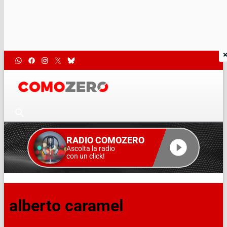
RADIO COMOZERO
Ascolta la radio
con un click!
alberto caramel