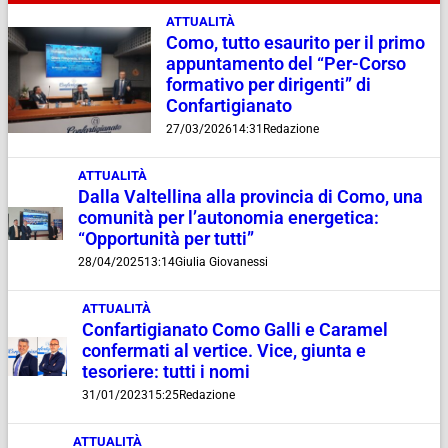
ATTUALITÀ
Como, tutto esaurito per il primo
appuntamento del “Per-Corso
formativo per dirigenti” di
Confartigianato
27/03/2026
14:31
Redazione
ATTUALITÀ
Dalla Valtellina alla provincia di Como, una
comunità per l’autonomia energetica:
“Opportunità per tutti”
28/04/2025
13:14
Giulia Giovanessi
ATTUALITÀ
Confartigianato Como Galli e Caramel
confermati al vertice. Vice, giunta e
tesoriere: tutti i nomi
31/01/2023
15:25
Redazione
ATTUALITÀ