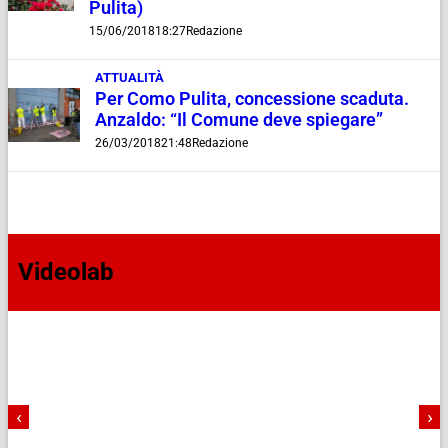
Pulita)
15/06/2018
18:27
Redazione
ATTUALITÀ
Per Como Pulita, concessione scaduta.
Anzaldo: “Il Comune deve spiegare”
26/03/2018
21:48
Redazione
Videolab
‹
›