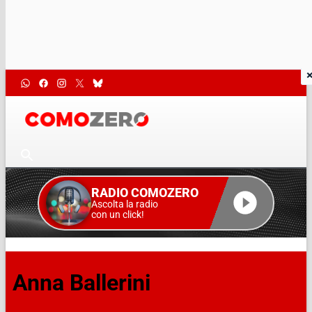
RADIO COMOZERO
Ascolta la radio
con un click!
Anna Ballerini