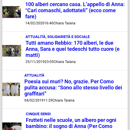
100 alberi cercano casa. L’appello di Anna:
“Cari comaschi, adottateli” (ecco come
fare)
14/02/2020
16:40
Chiara Taiana
ATTUALITÀ
,
SOLIDARIETÀ E SOCIALE
Tutti amano Rebbio: 170 alberi, le due
Anna, Sara e quei tedeschi tutto cuore (e
matti)
25/11/2019
23:05
Chiara Taiana
ATTUALITÀ
Poesia sui muri? No, grazie. Per Como
pulita accusa: “Sono allo stesso livello dei
graffitari”
04/02/2019
11:29
Chiara Taiana
CINQUE SENSI
Frutteti nelle scuole, un albero per ogni
bambino: il sogno di Anna (Per Como