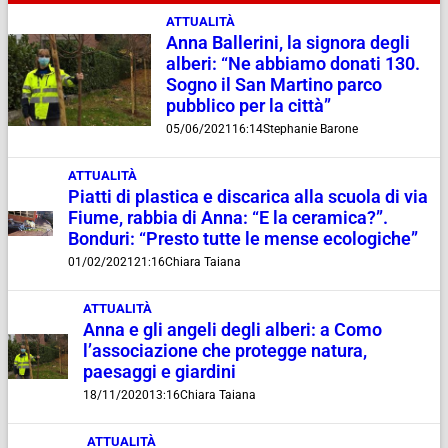
ATTUALITÀ
Anna Ballerini, la signora degli
alberi: “Ne abbiamo donati 130.
Sogno il San Martino parco
pubblico per la città”
05/06/2021
16:14
Stephanie Barone
ATTUALITÀ
Piatti di plastica e discarica alla scuola di via
Fiume, rabbia di Anna: “E la ceramica?”.
Bonduri: “Presto tutte le mense ecologiche”
01/02/2021
21:16
Chiara Taiana
ATTUALITÀ
Anna e gli angeli degli alberi: a Como
l’associazione che protegge natura,
paesaggi e giardini
18/11/2020
13:16
Chiara Taiana
ATTUALITÀ