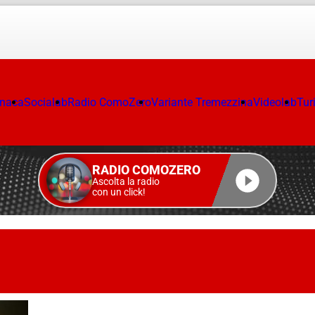
onaca
Socialab
Radio ComoZero
Variante Tremezzina
Videolab
Tur
RADIO COMOZERO
Ascolta la radio
con un click!