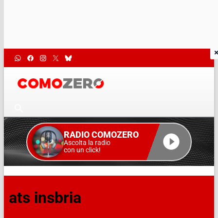
RADIO COMOZERO
Ascolta la radio
con un click!
ats insbria