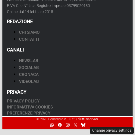
PIVA Cf e N° Iscr. Registro Imprese 03799020130
Online dal 14 febbraio 2018
REDAZIONE
CHI SIAMO
CONTATTI
CANALI
NEWSLAB
SOCIALAB
CRONACA
VIDEOLAB
PRIVACY
PRIVACY POLICY
INFORMATIVA COOKIES
PREFERENZE PRIVACY
© 2026 Comozero.it - Tutti i diritti riservati.
Change privacy settings