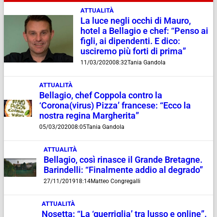
ATTUALITÀ
La luce negli occhi di Mauro,
hotel a Bellagio e chef: “Penso ai
figli, ai dipendenti. E dico:
usciremo più forti di prima”
11/03/2020
08:32
Tania Gandola
ATTUALITÀ
Bellagio, chef Coppola contro la
‘Corona(virus) Pizza’ francese: “Ecco la
nostra regina Margherita”
05/03/2020
08:05
Tania Gandola
ATTUALITÀ
Bellagio, così rinasce il Grande Bretagne.
Barindelli: “Finalmente addio al degrado”
27/11/2019
18:14
Matteo Congregalli
ATTUALITÀ
Nosetta: “La ‘guerriglia’ tra lusso e online”.