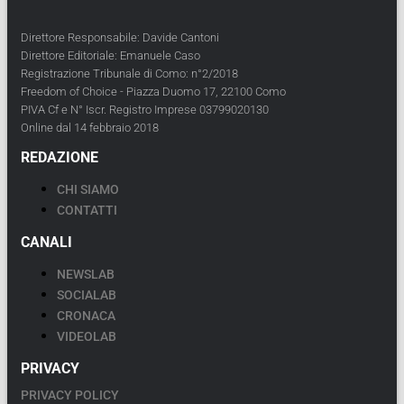
Direttore Responsabile: Davide Cantoni
Direttore Editoriale: Emanuele Caso
Registrazione Tribunale di Como: n°2/2018
Freedom of Choice - Piazza Duomo 17, 22100 Como
PIVA Cf e N° Iscr. Registro Imprese 03799020130
Online dal 14 febbraio 2018
REDAZIONE
CHI SIAMO
CONTATTI
CANALI
NEWSLAB
SOCIALAB
CRONACA
VIDEOLAB
PRIVACY
PRIVACY POLICY