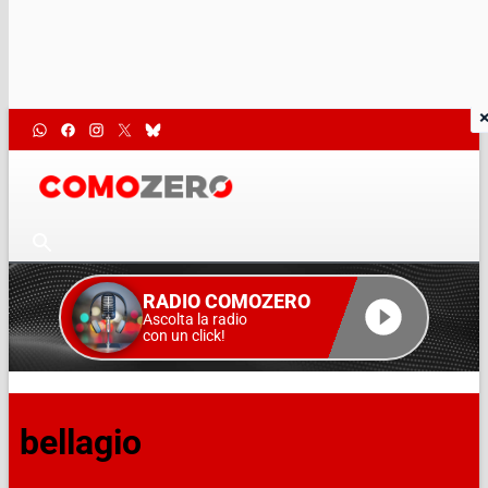
RADIO COMOZERO
Ascolta la radio
con un click!
bellagio