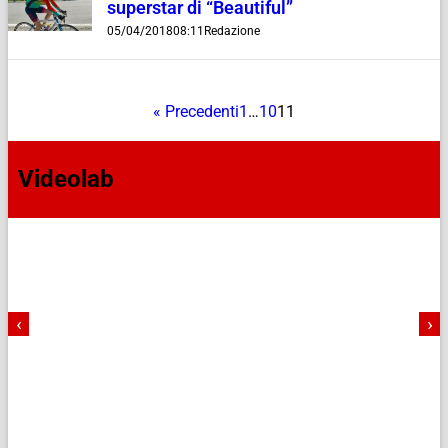
superstar di “Beautiful”
05/04/2018
08:11
Redazione
« Precedenti
1
…
10
11
Videolab
‹
›