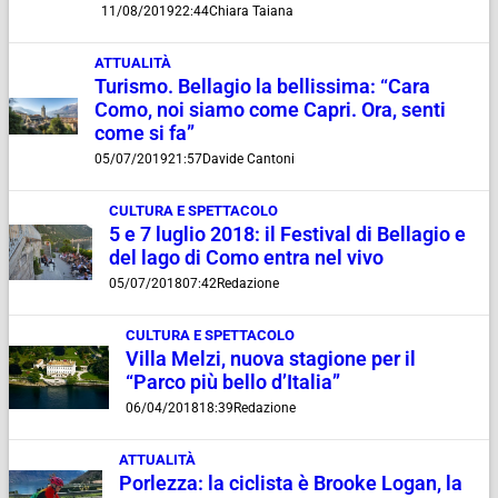
11/08/2019
22:44
Chiara Taiana
ATTUALITÀ
Turismo. Bellagio la bellissima: “Cara
Como, noi siamo come Capri. Ora, senti
come si fa”
05/07/2019
21:57
Davide Cantoni
CULTURA E SPETTACOLO
5 e 7 luglio 2018: il Festival di Bellagio e
del lago di Como entra nel vivo
05/07/2018
07:42
Redazione
CULTURA E SPETTACOLO
Villa Melzi, nuova stagione per il
“Parco più bello d’Italia”
06/04/2018
18:39
Redazione
ATTUALITÀ
Porlezza: la ciclista è Brooke Logan, la