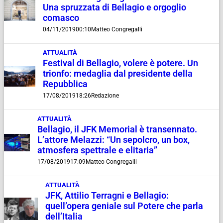
Una spruzzata di Bellagio e orgoglio
comasco
04/11/2019
00:10
Matteo Congregalli
ATTUALITÀ
Festival di Bellagio, volere è potere. Un
trionfo: medaglia dal presidente della
Repubblica
17/08/2019
18:26
Redazione
ATTUALITÀ
Bellagio, il JFK Memorial è transennato.
L’attore Melazzi: “Un sepolcro, un box,
atmosfera spettrale e elitaria”
17/08/2019
17:09
Matteo Congregalli
ATTUALITÀ
JFK, Attilio Terragni e Bellagio:
quell’opera geniale sul Potere che parla
dell’Italia