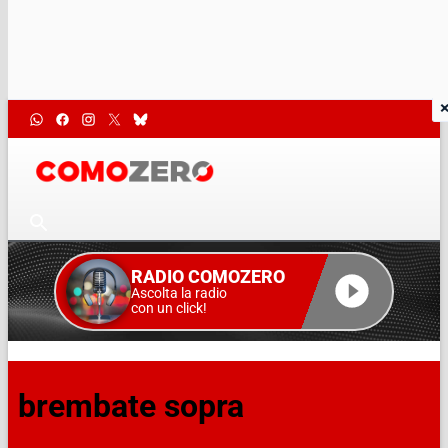
RADIO COMOZERO
Ascolta la radio
con un click!
brembate sopra