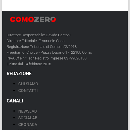
Direttore Responsabile: Davide Cantoni
Direttore Editoriale: Emanuele Caso
Registrazione Tribunale di Como: n°2/2018
Freedom of Choice - Piazza Duomo 17, 22100 Como
PIVA Cf e N° Iscr. Registro Imprese 03799020130
Online dal 14 febbraio 2018
REDAZIONE
CHI SIAMO
CONTATTI
CANALI
NEWSLAB
SOCIALAB
CRONACA