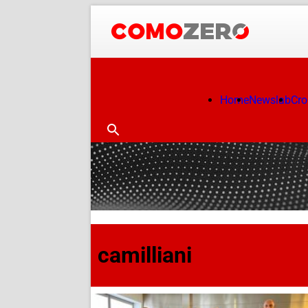
Home
Newslab
Cr
camilliani