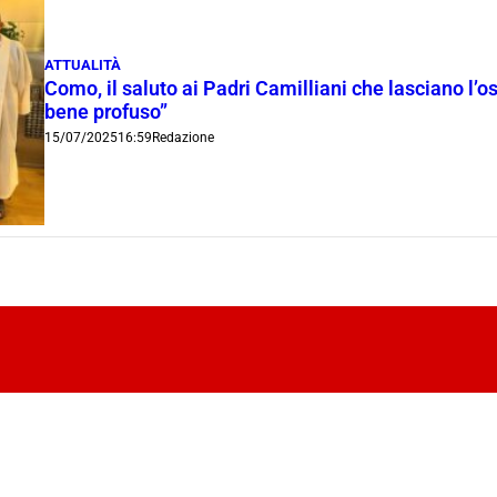
ATTUALITÀ
Como, il saluto ai Padri Camilliani che lasciano l’o
bene profuso”
15/07/2025
16:59
Redazione