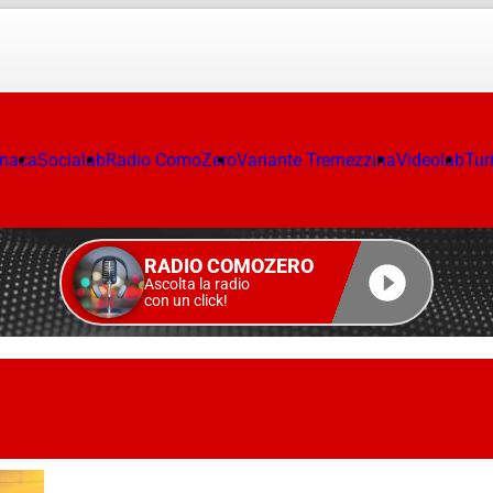
onaca
Socialab
Radio ComoZero
Variante Tremezzina
Videolab
Tur
RADIO COMOZERO
Ascolta la radio
con un click!