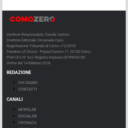
Direttore Responsabile: Davide Cantoni
Direttore Editoriale: Emanuele Caso
Registrazione Tribunale di Como: n°2/2018
Freedom of Choice - Piazza Duomo 17, 22100 Como
PIVA Cf e N° Iscr. Registro Imprese 03799020130
Online dal 14 febbraio 2018
REDAZIONE
CHI SIAMO
CONTATTI
CANALI
NEWSLAB
SOCIALAB
CRONACA