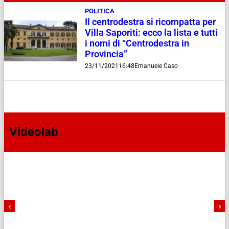
POLITICA
Il centrodestra si ricompatta per
Villa Saporiti: ecco la lista e tutti
i nomi di “Centrodestra in
Provincia”
23/11/2021
16:48
Emanuele Caso
Videolab
‹
›