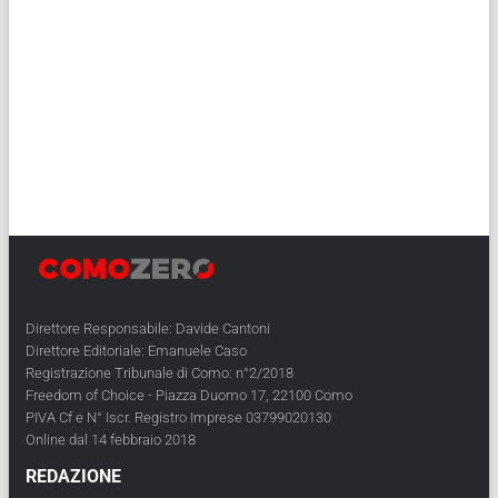
Direttore Responsabile: Davide Cantoni
Direttore Editoriale: Emanuele Caso
Registrazione Tribunale di Como: n°2/2018
Freedom of Choice - Piazza Duomo 17, 22100 Como
PIVA Cf e N° Iscr. Registro Imprese 03799020130
Online dal 14 febbraio 2018
REDAZIONE