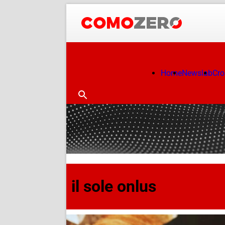
Home
Newslab
Cr
il sole onlus