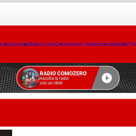
onaca
Socialab
Radio ComoZero
Variante Tremezzina
Videolab
Tur
RADIO COMOZERO
Ascolta la radio
con un click!