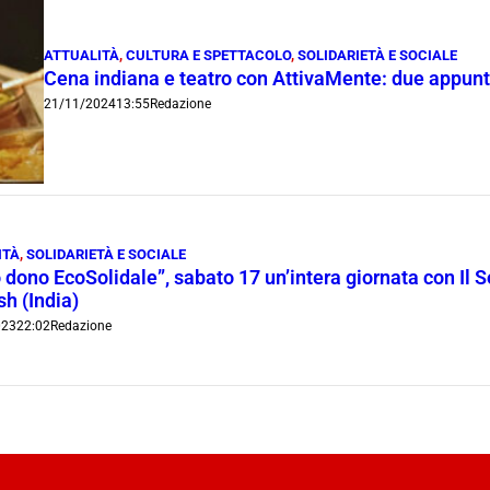
ATTUALITÀ
,
CULTURA E SPETTACOLO
,
SOLIDARIETÀ E SOCIALE
Cena indiana e teatro con AttivaMente: due appunt
21/11/2024
13:55
Redazione
ITÀ
,
SOLIDARIETÀ E SOCIALE
o dono EcoSolidale”, sabato 17 un’intera giornata con Il 
h (India)
023
22:02
Redazione