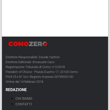
Direttore Responsabile: Davide Cantoni
Direttore Editoriale: Emanuele Caso
Registrazione Tribunale di Como: n°2/2018
Freedom of Choice - Piazza Duomo 17, 22100 Como
PIVA Cf e N° Iscr. Registro Imprese 03799020130
Online dal 14 febbraio 2018
REDAZIONE
CHI SIAMO
CONTATTI