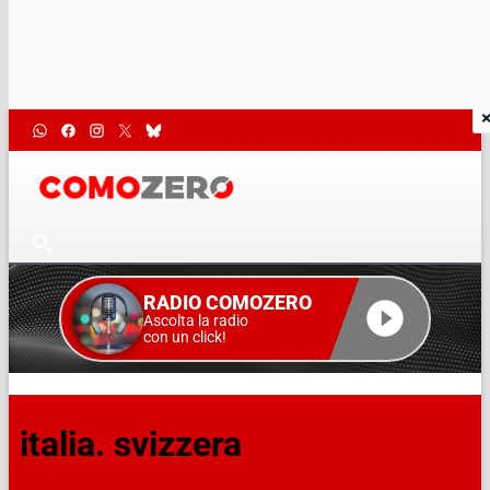
RADIO COMOZERO
Ascolta la radio
con un click!
italia. svizzera