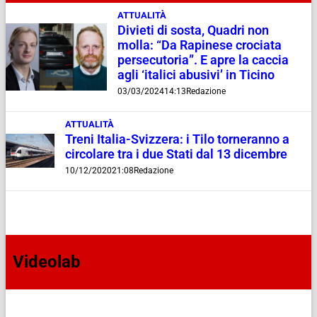
ATTUALITÀ
Divieti di sosta, Quadri non
molla: “Da Rapinese crociata
persecutoria”. E apre la caccia
agli ‘italici abusivi’ in Ticino
03/03/2024
14:13
Redazione
ATTUALITÀ
Treni Italia-Svizzera: i Tilo torneranno a
circolare tra i due Stati dal 13 dicembre
10/12/2020
21:08
Redazione
Videolab