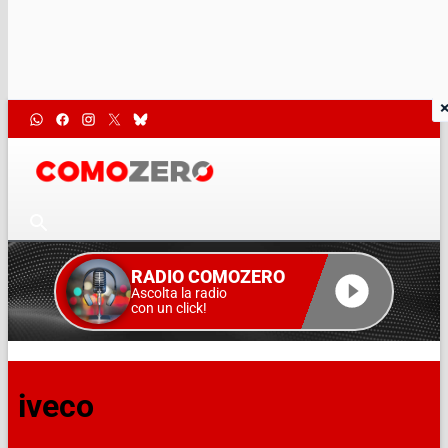
RADIO COMOZERO
Ascolta la radio
con un click!
iveco