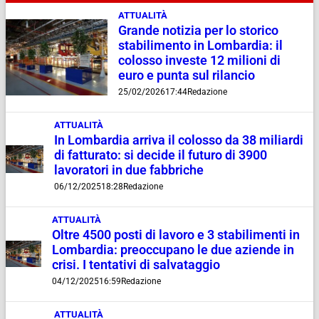
ATTUALITÀ
Grande notizia per lo storico
stabilimento in Lombardia: il
colosso investe 12 milioni di
euro e punta sul rilancio
25/02/2026
17:44
Redazione
ATTUALITÀ
In Lombardia arriva il colosso da 38 miliardi
di fatturato: si decide il futuro di 3900
lavoratori in due fabbriche
06/12/2025
18:28
Redazione
ATTUALITÀ
Oltre 4500 posti di lavoro e 3 stabilimenti in
Lombardia: preoccupano le due aziende in
crisi. I tentativi di salvataggio
04/12/2025
16:59
Redazione
ATTUALITÀ