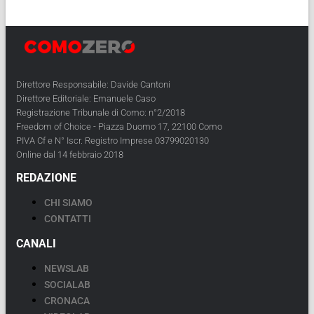
Direttore Responsabile: Davide Cantoni
Direttore Editoriale: Emanuele Caso
Registrazione Tribunale di Como: n°2/2018
Freedom of Choice - Piazza Duomo 17, 22100 Como
PIVA Cf e N° Iscr. Registro Imprese 03799020130
Online dal 14 febbraio 2018
REDAZIONE
CHI SIAMO
CONTATTI
CANALI
NEWSLAB
SOCIALAB
CRONACA