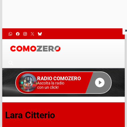
RADIO COMOZERO
Ascolta la radio
con un click!
Lara Citterio