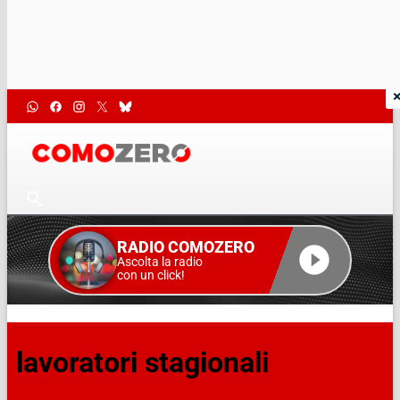
RADIO COMOZERO
Ascolta la radio
con un click!
lavoratori stagionali