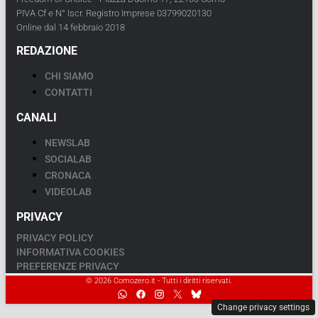
PIVA Cf e N° Iscr. Registro Imprese 03799020130
Online dal 14 febbraio 2018
REDAZIONE
CHI SIAMO
CONTATTI
CANALI
NEWSLAB
SOCIALAB
CRONACA
VIDEOLAB
PRIVACY
PRIVACY POLICY
INFORMATIVA COOKIES
PREFERENZE PRIVACY
© 2026 Comozero.it - Tutti i diritti riservati.
Change privacy settings