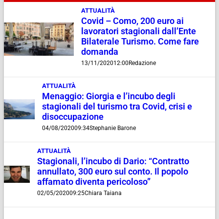
ATTUALITÀ
Covid – Como, 200 euro ai
lavoratori stagionali dall’Ente
Bilaterale Turismo. Come fare
domanda
13/11/2020
12:00
Redazione
ATTUALITÀ
Menaggio: Giorgia e l’incubo degli
stagionali del turismo tra Covid, crisi e
disoccupazione
04/08/2020
09:34
Stephanie Barone
ATTUALITÀ
Stagionali, l’incubo di Dario: “Contratto
annullato, 300 euro sul conto. Il popolo
affamato diventa pericoloso”
02/05/2020
09:25
Chiara Taiana