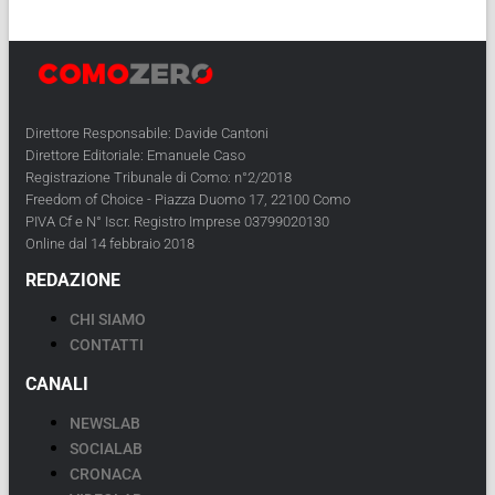
Direttore Responsabile: Davide Cantoni
Direttore Editoriale: Emanuele Caso
Registrazione Tribunale di Como: n°2/2018
Freedom of Choice - Piazza Duomo 17, 22100 Como
PIVA Cf e N° Iscr. Registro Imprese 03799020130
Online dal 14 febbraio 2018
REDAZIONE
CHI SIAMO
CONTATTI
CANALI
NEWSLAB
SOCIALAB
CRONACA