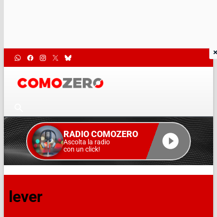
RADIO COMOZERO
Ascolta la radio
con un click!
lever