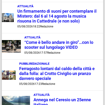
ATTUALITÀ
Un firmamento di suoni per contemplare il
Mistero: dal 6 al 14 agosto la musica
risuona in Cattedrale (e non solo)
05/08/2026
18:22
Redazione
ATTUALITÀ
“Come è bello andare in giro”…con lo
scooter sul lungolago VIDEO
05/08/2026
17:57
Redazione
PUBBLIREDAZIONALE
Ferragosto lontani dal caldo della città e
dalla folla: al Crotto Civiglio un pranzo
davvero speciale
05/08/2026
17:23
Redazione
ATTUALITÀ
Annega nel Ceresio un 25enne
italiano