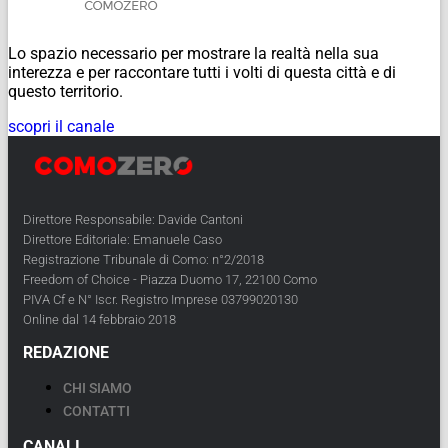
Lo spazio necessario per mostrare la realtà nella sua
interezza e per raccontare tutti i volti di questa città e di
questo territorio.
scopri il canale
Direttore Responsabile: Davide Cantoni
Direttore Editoriale: Emanuele Caso
Registrazione Tribunale di Como: n°2/2018
Freedom of Choice - Piazza Duomo 17, 22100 Como
PIVA Cf e N° Iscr. Registro Imprese 03799020130
Online dal 14 febbraio 2018
REDAZIONE
CHI SIAMO
CONTATTI
CANALI