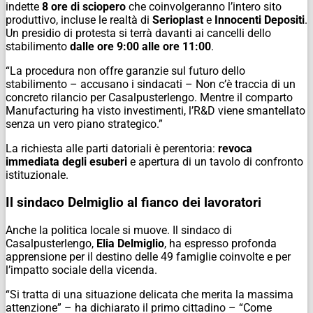
indette
8 ore di sciopero
che coinvolgeranno l’intero sito
produttivo, incluse le realtà di
Serioplast
e
Innocenti Depositi
.
Un presidio di protesta si terrà davanti ai cancelli dello
stabilimento
dalle ore 9:00 alle ore 11:00
.
“La procedura non offre garanzie sul futuro dello
stabilimento – accusano i sindacati – Non c’è traccia di un
concreto rilancio per Casalpusterlengo. Mentre il comparto
Manufacturing ha visto investimenti, l’R&D viene smantellato
senza un vero piano strategico.”
La richiesta alle parti datoriali è perentoria:
revoca
immediata degli esuberi
e apertura di un tavolo di confronto
istituzionale.
Il sindaco Delmiglio al fianco dei lavoratori
Anche la politica locale si muove. Il sindaco di
Casalpusterlengo,
Elia Delmiglio
, ha espresso profonda
apprensione per il destino delle 49 famiglie coinvolte e per
l’impatto sociale della vicenda.
“Si tratta di una situazione delicata che merita la massima
attenzione”
– ha dichiarato il primo cittadino –
“Come