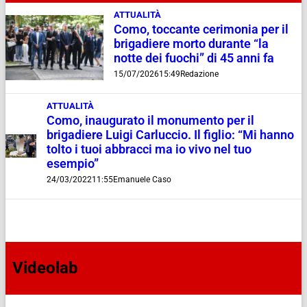
ATTUALITÀ
Como, toccante cerimonia per il
brigadiere morto durante “la
notte dei fuochi” di 45 anni fa
15/07/2026
15:49
Redazione
ATTUALITÀ
Como, inaugurato il monumento per il
brigadiere Luigi Carluccio. Il figlio: “Mi hanno
tolto i tuoi abbracci ma io vivo nel tuo
esempio”
24/03/2022
11:55
Emanuele Caso
Videolab