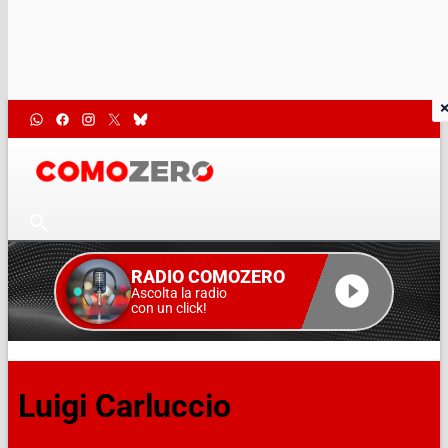
RADIO COMOZERO
Ascolta la radio
con un click!
Luigi Carluccio