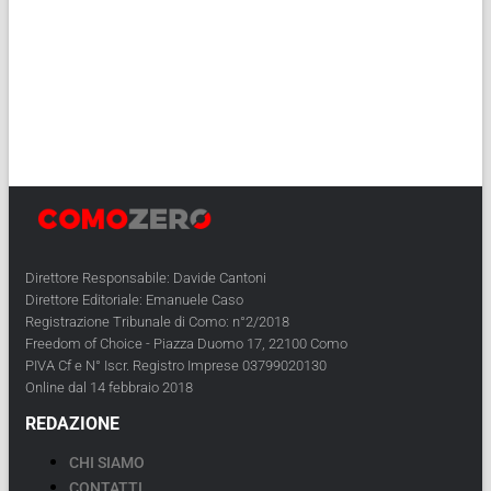
Direttore Responsabile: Davide Cantoni
Direttore Editoriale: Emanuele Caso
Registrazione Tribunale di Como: n°2/2018
Freedom of Choice - Piazza Duomo 17, 22100 Como
PIVA Cf e N° Iscr. Registro Imprese 03799020130
Online dal 14 febbraio 2018
REDAZIONE
CHI SIAMO
CONTATTI