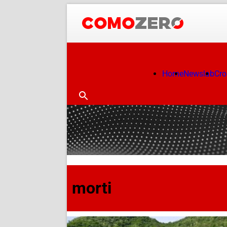
Home
Newslab
Cr
morti