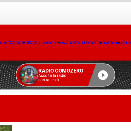
onaca
Socialab
Radio ComoZero
Variante Tremezzina
Videolab
Tur
RADIO COMOZERO
Ascolta la radio
con un click!