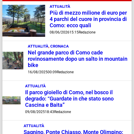
ATTUALITÀ
Più di mezzo milione di euro per
4 parchi del cuore in provincia di
Como: ecco quali
08/06/2026
15:15
Redazione
ATTUALITÀ
,
CRONACA
Nel grande parco di Como cade
rovinosamente dopo un salto in mountain
bike
16/08/2025
00:09
Redazione
ATTUALITÀ
Il parco gioiello di Como, nel bosco il
degrado: “Guardate in che stato sono
Cascina e Baita”
09/08/2025
18:43
Redazione
ATTUALITÀ
Sagnino, Ponte Chiasso, Monte Olimpino: