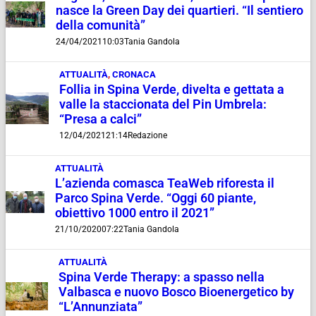
nasce la Green Day dei quartieri. “Il sentiero
della comunità”
24/04/2021
10:03
Tania Gandola
ATTUALITÀ
,
CRONACA
Follia in Spina Verde, divelta e gettata a
valle la staccionata del Pin Umbrela:
“Presa a calci”
12/04/2021
21:14
Redazione
ATTUALITÀ
L’azienda comasca TeaWeb riforesta il
Parco Spina Verde. “Oggi 60 piante,
obiettivo 1000 entro il 2021”
21/10/2020
07:22
Tania Gandola
ATTUALITÀ
Spina Verde Therapy: a spasso nella
Valbasca e nuovo Bosco Bioenergetico by
“L’Annunziata”