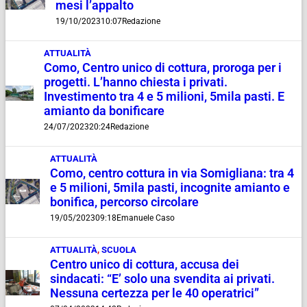
mesi l’appalto
19/10/2023
10:07
Redazione
ATTUALITÀ
Como, Centro unico di cottura, proroga per i
progetti. L’hanno chiesta i privati.
Investimento tra 4 e 5 milioni, 5mila pasti. E
amianto da bonificare
24/07/2023
20:24
Redazione
ATTUALITÀ
Como, centro cottura in via Somigliana: tra 4
e 5 milioni, 5mila pasti, incognite amianto e
bonifica, percorso circolare
19/05/2023
09:18
Emanuele Caso
ATTUALITÀ
,
SCUOLA
Centro unico di cottura, accusa dei
sindacati: “E’ solo una svendita ai privati.
Nessuna certezza per le 40 operatrici”