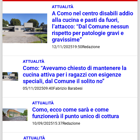
ATTUALITÀ
A Como nel centro disabili addio
alla cucina e pasti da fuori,
l’attacco: “Dal Comune nessun
rispetto per patologie gravi e
gravissime”
12/11/2025
19:50
Redazione
ATTUALITÀ
Como: “Avevamo chiesto di mantenere la
cucina attiva per i ragazzi con esigenze
speciali, dal Comune il solito no”
05/11/2025
09:40
Fabrizio Barabesi
ATTUALITÀ
Como, ecco come sarà e come
funzionerà il punto unico di cottura
10/09/2025
15:37
Redazione
ATTUALITÀ