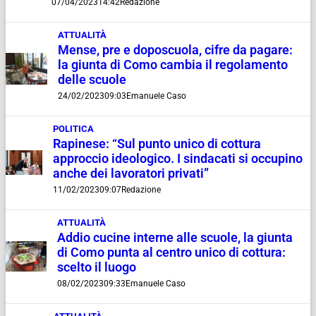
07/04/2023
14:42
Redazione
ATTUALITÀ
Mense, pre e doposcuola, cifre da pagare:
la giunta di Como cambia il regolamento
delle scuole
24/02/2023
09:03
Emanuele Caso
POLITICA
Rapinese: “Sul punto unico di cottura
approccio ideologico. I sindacati si occupino
anche dei lavoratori privati”
11/02/2023
09:07
Redazione
ATTUALITÀ
Addio cucine interne alle scuole, la giunta
di Como punta al centro unico di cottura:
scelto il luogo
08/02/2023
09:33
Emanuele Caso