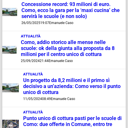
Concessione record: 93 milioni di euro.
Como, ecco la gara per la ‘maxi cucina’ che
servirà le scuole (e non solo)
26/05/2025
19:07
Emanuele Caso
ATTUALITÀ
Como, addio storico alle mense nelle
scuole: ok della giunta alla proposta da 8
milioni per il centro unico di cottura
25/09/2024
21:44
Emanuele Caso
ATTUALITÀ
Un progetto da 8,2 milioni e il primo sì
decisivo a un’azienda: Como verso il punto
unico di cottura
11/05/2024
08:49
Emanuele Caso
ATTUALITÀ
Punto unico di cottura pasti per le scuole di
Como: due offerte in Comune, entro tre