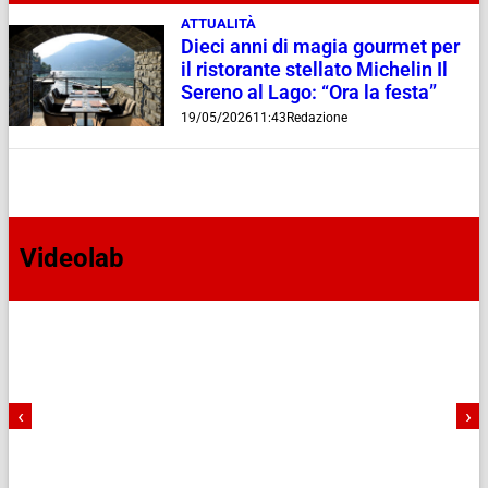
ATTUALITÀ
Dieci anni di magia gourmet per
il ristorante stellato Michelin Il
Sereno al Lago: “Ora la festa”
19/05/2026
11:43
Redazione
Videolab
‹
›