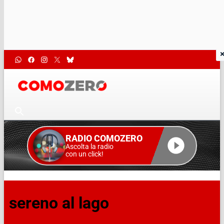
RADIO COMOZERO
Ascolta la radio
con un click!
sereno al lago