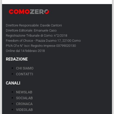
Direttore Responsabile: Davide Cantoni
Direttore Editoriale: Emanuele Caso
Registrazione Tribunale di Como: n°2/2018
Freedom of Choice - Piazza Duomo 17, 22100 Como
PIVA Cf e N° Iscr. Registro Imprese 03799020130
Online dal 14 febbraio 2018
REDAZIONE
CHI SIAMO
CONTATTI
CANALI
NEWSLAB
SOCIALAB
CRONACA
VIDEOLAB