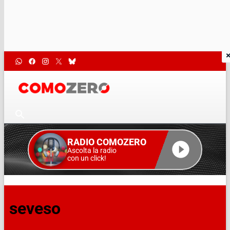
RADIO COMOZERO
Ascolta la radio
con un click!
seveso