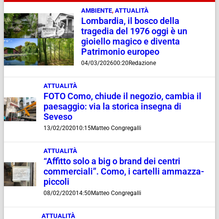
AMBIENTE
,
ATTUALITÀ
Lombardia, il bosco della
tragedia del 1976 oggi è un
gioiello magico e diventa
Patrimonio europeo
04/03/2026
00:20
Redazione
ATTUALITÀ
FOTO Como, chiude il negozio, cambia il
paesaggio: via la storica insegna di
Seveso
13/02/2020
10:15
Matteo Congregalli
ATTUALITÀ
“Affitto solo a big o brand dei centri
commerciali”. Como, i cartelli ammazza-
piccoli
08/02/2020
14:50
Matteo Congregalli
ATTUALITÀ