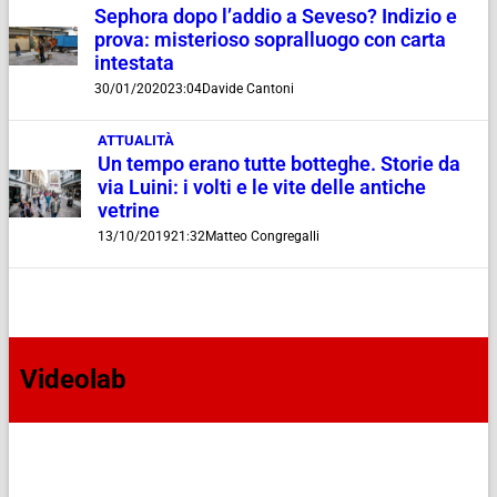
Sephora dopo l’addio a Seveso? Indizio e
prova: misterioso sopralluogo con carta
intestata
30/01/2020
23:04
Davide Cantoni
ATTUALITÀ
Un tempo erano tutte botteghe. Storie da
via Luini: i volti e le vite delle antiche
vetrine
13/10/2019
21:32
Matteo Congregalli
Videolab