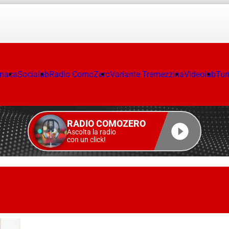
onaca
Socialab
Radio ComoZero
Variante Tremezzina
Videolab
Tur
RADIO COMOZERO
Ascolta la radio
con un click!