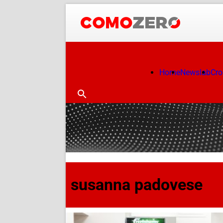
Home
Newslab
Cr
susanna padovese