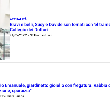
ATTUALITÀ
Bravi e belli, Susy e Davide son tornati con ‘el tram
Collegio dei Dottori
21/05/2022
17:32
Thomas Usan
rio Emanuele, giardinetto gioiello con fregatura. Rabbia di
ione, sporcizia”
3:22
Chiara Taiana