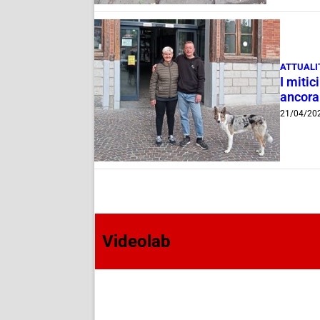
ATTUALI
I mitic
ancora 
21/04/20
Videolab