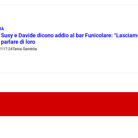
TÀ
i Susy e Davide dicono addio al bar Funicolare: “Lasciam
parlare di loro
21
17:24
Tania Gandola