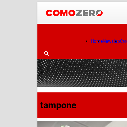
Home
Newslab
Cr
tampone