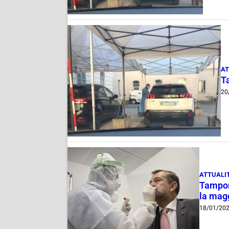
AT
T
20
ATTUALI
Tampone
la mag
18/01/20