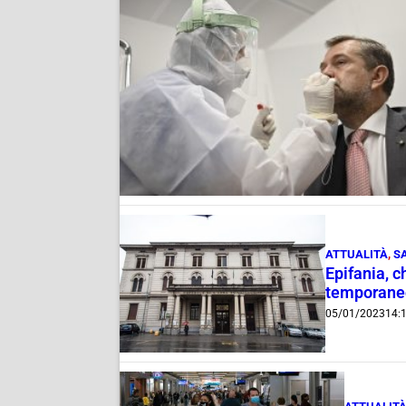
ATTUALITÀ
,
S
Epifania, c
temporaneo
05/01/2023
14: