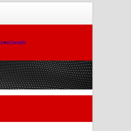
ismo
Contatti