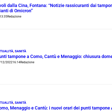
À
voli dalla Cina, Fontana: “Notizie rassicuranti dai tamp
ianti di Omicron”
13:35
Redazione
TUALITÀ
,
SANITÀ
unti tampone a Como, Cantù e Menaggio: chiusura dome
/12/2022
16:14
Redazione
TUALITÀ
,
SANITÀ
omo, Menaggio e Cantù: i nuovi orari dei punti tampone 