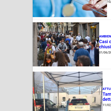
10
AMBIEN
Casi 
chiusi
01/06/2
ATTU
Tamp
dett
11/02