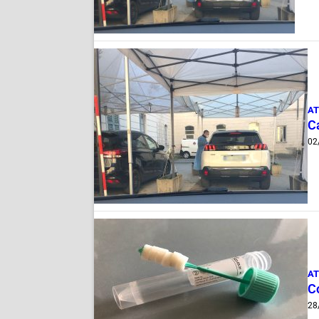
AT
Ca
02
AT
Co
28