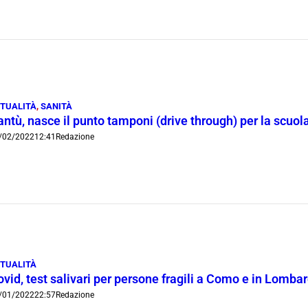
TUALITÀ
,
SANITÀ
ntù, nasce il punto tamponi (drive through) per la scuol
/02/2022
12:41
Redazione
TUALITÀ
vid, test salivari per persone fragili a Como e in Lomba
/01/2022
22:57
Redazione