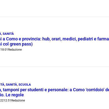
À
,
SANITÀ
 a Como e provincia: hub, orari, medici, pediatri e farm
i col green pass)
2
18:01
Redazione
ITÀ
,
SANITÀ
,
SCUOLA
, tamponi per studenti e personale: a Como ‘corridoio’ d
o. Le regole
022
12:51
Redazione