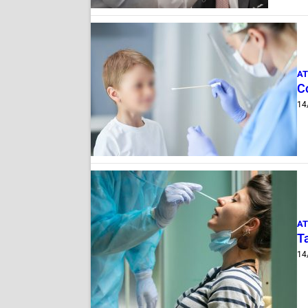
AT
C
14
AT
T
14