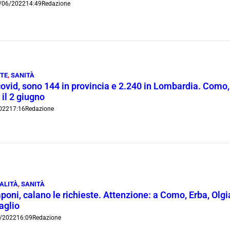
/06/2022
14:49
Redazione
TE
,
SANITÀ
covid, sono 144 in provincia e 2.240 in Lombardia. Com
 il 2 giugno
022
17:16
Redazione
ALITÀ
,
SANITÀ
oni, calano le richieste. Attenzione: a Como, Erba, Olgi
aglio
/2022
16:09
Redazione