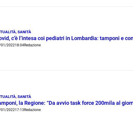
TUALITÀ
,
SANITÀ
ovid, c’è l’intesa coi pediatri in Lombardia: tamponi e 
/01/2022
18:04
Redazione
TUALITÀ
,
SANITÀ
amponi, la Regione: “Da avvio task force 200mila al gio
/01/2022
17:13
Redazione