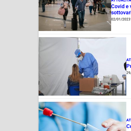
ATTUALIT
Covid e 
sottovar
02/01/2023
AT
P
29
AT
C