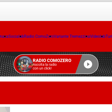
onaca
Socialab
Radio ComoZero
Variante Tremezzina
Videolab
Tur
RADIO COMOZERO
Ascolta la radio
con un click!