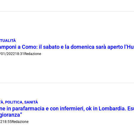
TUALITÀ
amponi a Como: il sabato e la domenica sarà aperto l’Hu
/01/2022
18:31
Redazione
TÀ
,
POLITICA
,
SANITÀ
 in parafarmacia e con infermieri, ok in Lombardia. Es
gioranza”
22
18:55
Redazione