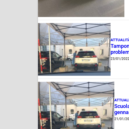
ATTUALIT
Tamponi
problem
23/01/202
ATTUAL
Scuola
gennai
21/01/2