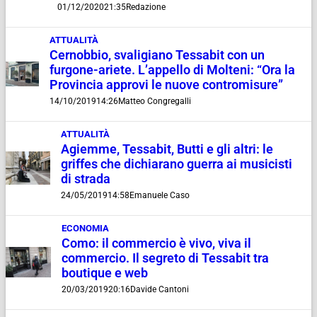
01/12/2020
21:35
Redazione
ATTUALITÀ
Cernobbio, svaligiano Tessabit con un
furgone-ariete. L’appello di Molteni: “Ora la
Provincia approvi le nuove contromisure”
14/10/2019
14:26
Matteo Congregalli
ATTUALITÀ
Agiemme, Tessabit, Butti e gli altri: le
griffes che dichiarano guerra ai musicisti
di strada
24/05/2019
14:58
Emanuele Caso
ECONOMIA
Como: il commercio è vivo, viva il
commercio. Il segreto di Tessabit tra
boutique e web
20/03/2019
20:16
Davide Cantoni