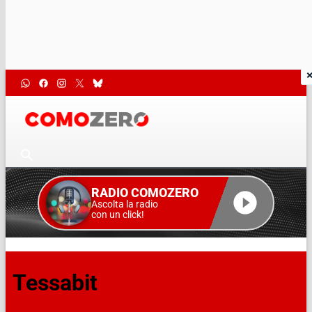
RADIO COMOZERO
Ascolta la radio
con un click!
Tessabit