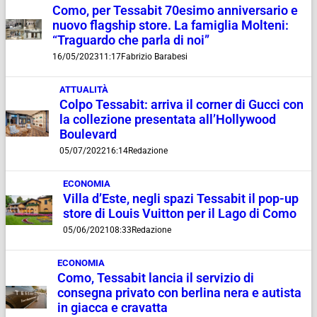
Como, per Tessabit 70esimo anniversario e
nuovo flagship store. La famiglia Molteni:
“Traguardo che parla di noi”
16/05/2023
11:17
Fabrizio Barabesi
ATTUALITÀ
Colpo Tessabit: arriva il corner di Gucci con
la collezione presentata all’Hollywood
Boulevard
05/07/2022
16:14
Redazione
ECONOMIA
Villa d’Este, negli spazi Tessabit il pop-up
store di Louis Vuitton per il Lago di Como
05/06/2021
08:33
Redazione
ECONOMIA
Como, Tessabit lancia il servizio di
consegna privato con berlina nera e autista
in giacca e cravatta