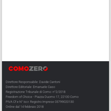
Direttore Responsabile: Davide Cantoni
Direttore Editoriale: Emanuele Caso
Registrazione Tribunale di Como: n°2/2018
Freedom of Choice - Piazza Duomo 17, 22100 Como
PIVA Cf e N° Iscr. Registro Imprese 03799020130
Online dal 14 febbraio 2018