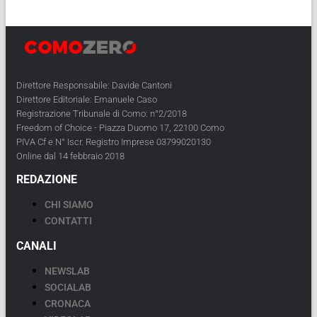
Direttore Responsabile: Davide Cantoni
Direttore Editoriale: Emanuele Caso
Registrazione Tribunale di Como: n°2/2018
Freedom of Choice - Piazza Duomo 17, 22100 Como
PIVA Cf e N° Iscr. Registro Imprese 03799020130
Online dal 14 febbraio 2018
REDAZIONE
CHI SIAMO
CONTATTI
CANALI
NEWSLAB
SOCIALAB
CRONACA