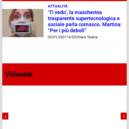
ATTUALITÀ
‘Ti vedo’, la mascherina
trasparente supertecnologica e
sociale parla comasco. Martina:
“Per i più deboli”
02/01/2021
14:52
Chiara Taiana
Videolab
‹
›