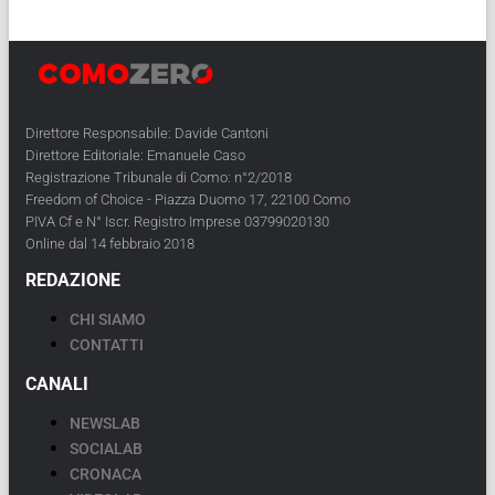
Direttore Responsabile: Davide Cantoni
Direttore Editoriale: Emanuele Caso
Registrazione Tribunale di Como: n°2/2018
Freedom of Choice - Piazza Duomo 17, 22100 Como
PIVA Cf e N° Iscr. Registro Imprese 03799020130
Online dal 14 febbraio 2018
REDAZIONE
CHI SIAMO
CONTATTI
CANALI
NEWSLAB
SOCIALAB
CRONACA