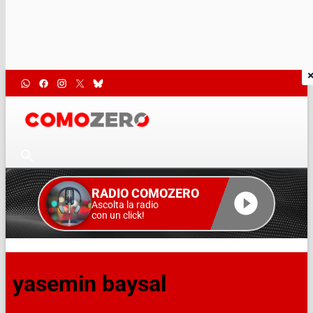
RADIO COMOZERO
Ascolta la radio
con un click!
yasemin baysal