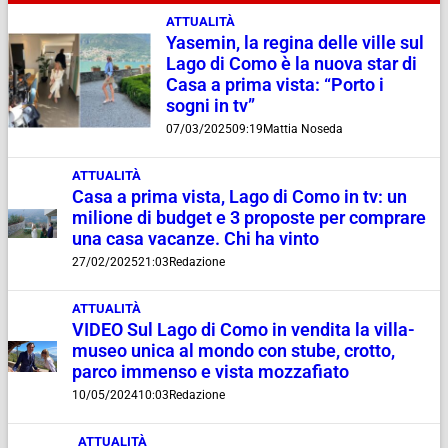
ATTUALITÀ
Yasemin, la regina delle ville sul
Lago di Como è la nuova star di
Casa a prima vista: “Porto i
sogni in tv”
07/03/2025
09:19
Mattia Noseda
ATTUALITÀ
Casa a prima vista, Lago di Como in tv: un
milione di budget e 3 proposte per comprare
una casa vacanze. Chi ha vinto
27/02/2025
21:03
Redazione
ATTUALITÀ
VIDEO Sul Lago di Como in vendita la villa-
museo unica al mondo con stube, crotto,
parco immenso e vista mozzafiato
10/05/2024
10:03
Redazione
ATTUALITÀ