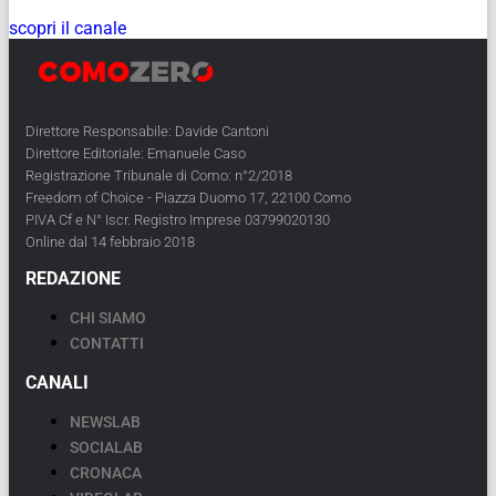
scopri il canale
Direttore Responsabile: Davide Cantoni
Direttore Editoriale: Emanuele Caso
Registrazione Tribunale di Como: n°2/2018
Freedom of Choice - Piazza Duomo 17, 22100 Como
PIVA Cf e N° Iscr. Registro Imprese 03799020130
Online dal 14 febbraio 2018
REDAZIONE
CHI SIAMO
CONTATTI
CANALI
NEWSLAB
SOCIALAB
CRONACA