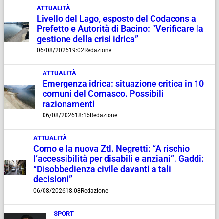
ATTUALITÀ
Livello del Lago, esposto del Codacons a
Prefetto e Autorità di Bacino: “Verificare la
gestione della crisi idrica”
06/08/2026
19:02
Redazione
ATTUALITÀ
Emergenza idrica: situazione critica in 10
comuni del Comasco. Possibili
razionamenti
06/08/2026
18:15
Redazione
ATTUALITÀ
Como e la nuova Ztl. Negretti: “A rischio
l’accessibilità per disabili e anziani”. Gaddi:
“Disobbedienza civile davanti a tali
decisioni”
06/08/2026
18:08
Redazione
SPORT