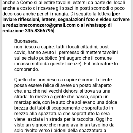
anche a Como si allestire tavolini esterni da parte dei locali
anche a costo di ricavare gli spazi in posti scomodi o poco
decoroso anche per chi mangia. Di seguito la lettera
[per
inviare riflessioni, lettere, segnalazioni foto e video scrivere
a redazionecomozero@gmail.com o al whatsapp di
redazione 335.8366795].
Buonasera,
non riesco a capire: tutti i locali cittadini, post
covid, hanno avuto il permesso di mettere tavolini
sul selciato pubblico (mi auguro che il comune
incassi molto da queste licenze). E il ristoratore lo
comprendo.
Quello che non riesco a capire è come il cliente
possa essere felice di avere un posto all’aperto
che, anzichè nei vecchi dehors, si trova su una
strada: In mezzo a gente che passa, sopra un
marciapiede, con le auto che sollevano una dolce
brezza dai tubi di scappamento e soprattutto in
mezzo alla spazzatura che soprattutto la sera
viene lasciata in strada per la raccolta. Oggi ho
visto un signore che mangiava in un tavolino da
solo rivolto verso i bidoni della spazzatura a