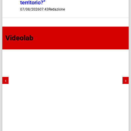
territorio?”
07/08/2026
07:43
Redazione
Videolab
‹
›