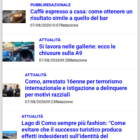
PUBBLIREDAZIONALE
Caffè espresso a casa: come ottenere un
risultato simile a quello del bar
07/08/2026
10:07
Redazione
ATTUALITÀ
Si lavora nelle gallerie: ecco le
chiusure sulla A9
07/08/2026
09:28
Redazione
ATTUALITÀ
Como, arrestato 16enne per terrorismo
internazionale e istigazione a delinquere
per motivi razziali
07/08/2026
09:23
Redazione
ATTUALITÀ
Lago di Como sempre più fashion: “Come
evitare che il successo turistico produca
effetti indesiderati sull’identità del