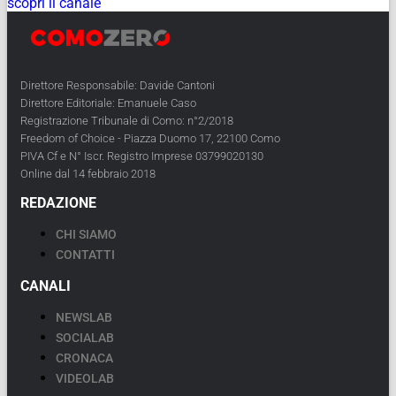
scopri il canale
Direttore Responsabile: Davide Cantoni
Direttore Editoriale: Emanuele Caso
Registrazione Tribunale di Como: n°2/2018
Freedom of Choice - Piazza Duomo 17, 22100 Como
PIVA Cf e N° Iscr. Registro Imprese 03799020130
Online dal 14 febbraio 2018
REDAZIONE
CHI SIAMO
CONTATTI
CANALI
NEWSLAB
SOCIALAB
CRONACA
VIDEOLAB