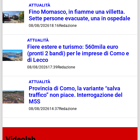
ATTUALITÀ
Fino Mornasco, in fiamme una villetta.
Sette persone evacuate, una in ospedale
08/08/2026
18:16
Redazione
ATTUALITÀ
Fiere estere e turismo: 560mila euro
(pronti 2 bandi) per le imprese di Como e
di Lecco
08/08/2026
17:39
Redazione
ATTUALITÀ
Provincia di Como, la variante “salva
traffico” non piace. Interrogazione del
M5S
08/08/2026
14:37
Redazione
Videolab