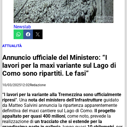
Newslab
ATTUALITÀ
Annuncio ufficiale del Ministero: “I
lavori per la maxi variante sul Lago di
Como sono ripartiti. Le fasi”
10/03/2025
12:02
Redazione
“
I lavori per la variante alla Tremezzina sono ufficialmente
ripresi
“. Una
nota del ministero dell’Infrastrutture
guidato
da Matteo Salvini annuncia la ripartenza apparentemente
definitiva del maxi cantiere sul Lago di Como.
Il progetto
appaltato per quasi 400 milioni
, come noto, prevede la
realizzazione di
un tracciato che si estende per la
grandissima parte in galleria
, lungo quasi
10 chilometri,
per