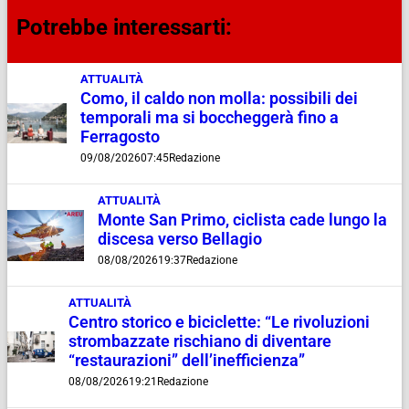
Potrebbe interessarti:
ATTUALITÀ
Como, il caldo non molla: possibili dei
temporali ma si boccheggerà fino a
Ferragosto
09/08/2026
07:45
Redazione
ATTUALITÀ
Monte San Primo, ciclista cade lungo la
discesa verso Bellagio
08/08/2026
19:37
Redazione
ATTUALITÀ
Centro storico e biciclette: “Le rivoluzioni
strombazzate rischiano di diventare
“restaurazioni” dell’inefficienza”
08/08/2026
19:21
Redazione