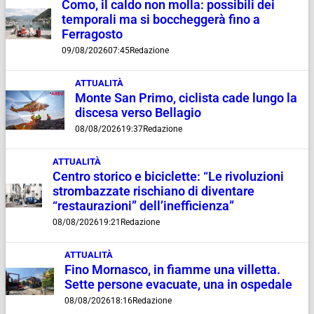
Como, il caldo non molla: possibili dei
temporali ma si boccheggerà fino a
Ferragosto
09/08/2026
07:45
Redazione
ATTUALITÀ
Monte San Primo, ciclista cade lungo la
discesa verso Bellagio
08/08/2026
19:37
Redazione
ATTUALITÀ
Centro storico e biciclette: “Le rivoluzioni
strombazzate rischiano di diventare
“restaurazioni” dell’inefficienza”
08/08/2026
19:21
Redazione
ATTUALITÀ
Fino Mornasco, in fiamme una villetta.
Sette persone evacuate, una in ospedale
08/08/2026
18:16
Redazione