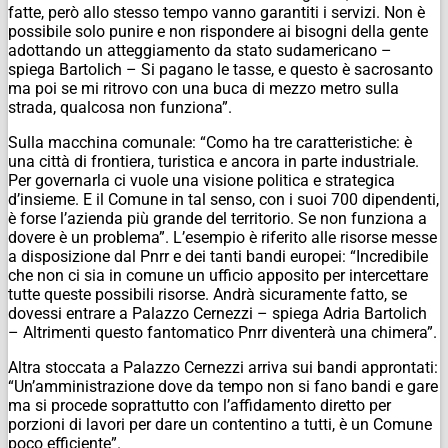
fatte, però allo stesso tempo vanno garantiti i servizi. Non è
possibile solo punire e non rispondere ai bisogni della gente
adottando un atteggiamento da stato sudamericano –
spiega Bartolich – Si pagano le tasse, e questo è sacrosanto
ma poi se mi ritrovo con una buca di mezzo metro sulla
strada, qualcosa non funziona”.
Sulla macchina comunale: “Como ha tre caratteristiche: è
una città di frontiera, turistica e ancora in parte industriale.
Per governarla ci vuole una visione politica e strategica
d’insieme. E il Comune in tal senso, con i suoi 700 dipendenti,
è forse l’azienda più grande del territorio. Se non funziona a
dovere è un problema”. L’esempio è riferito alle risorse messe
a disposizione dal Pnrr e dei tanti bandi europei: “Incredibile
che non ci sia in comune un ufficio apposito per intercettare
tutte queste possibili risorse. Andrà sicuramente fatto, se
dovessi entrare a Palazzo Cernezzi – spiega Adria Bartolich
– Altrimenti questo fantomatico Pnrr diventerà una chimera”.
Altra stoccata a Palazzo Cernezzi arriva sui bandi approntati:
“Un’amministrazione dove da tempo non si fano bandi e gare
ma si procede soprattutto con l’affidamento diretto per
porzioni di lavori per dare un contentino a tutti, è un Comune
poco efficiente”.