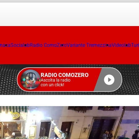
onaca
Socialab
Radio ComoZero
Variante Tremezzina
Videolab
Tur
RADIO COMOZERO
Ascolta la radio
con un click!