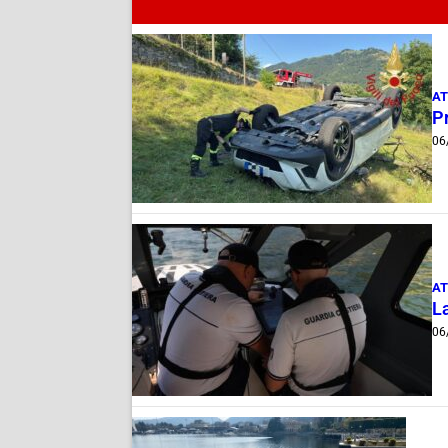
AT
Pr
06
AT
La
06