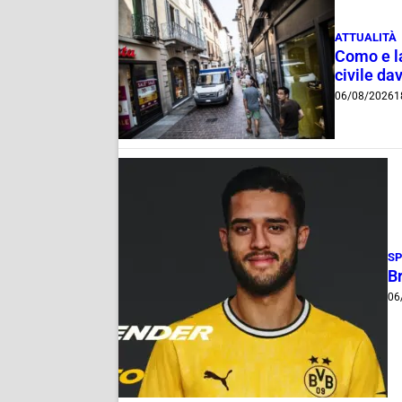
ATTUALITÀ
Como e la
civile dav
06/08/2026
1
S
B
06