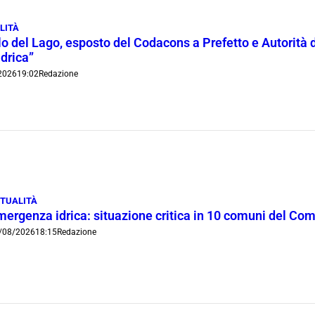
LITÀ
lo del Lago, esposto del Codacons a Prefetto e Autorità d
idrica”
2026
19:02
Redazione
TUALITÀ
mergenza idrica: situazione critica in 10 comuni del Co
/08/2026
18:15
Redazione