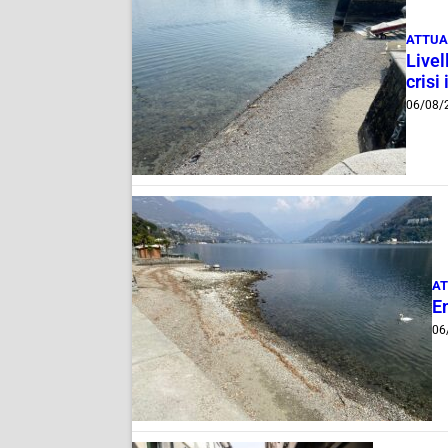
ATTUA
Livel
crisi 
06/08/
AT
E
06