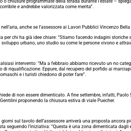
no o chiusure programmate della strada durante l’estate – spieg
corribile e andrebbe valorizzata come merita”.
ià nell’aria, anche se l’assessore ai Lavori Pubblici Vincenzo Bell
a per chi ha già idee chiare: “Stiamo facendo indagini storiche s
 sviluppo urbano, uno studio su come le persone vivono e attrav
iasi intervento: “Ma a febbraio abbiamo ricevuto un no categor
di riqualificazione. Eppure, dal recupero del porfido ai marciapie
comaschi e i turisti chiedono di poter fare”.
chiede di non essere dimenticato. A fine settembre, infatti, Paolo 
 Gentilini proponendo la chiusura estiva di viale Puecher.
giorni sul tavolo dell’assessore arriverà una proposta ancora p
 sta seguendo l’iniziativa: “Questa è una zona dimenticata dagli