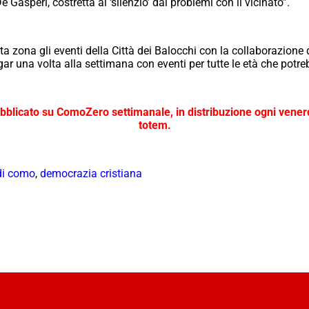
e Gasperi, costretta al ‘silenzio’ dai problemi con il vicinato”.
a zona gli eventi della Città dei Balocchi con la collaborazione di
angar una volta alla settimana con eventi per tutte le età che potre
pubblicato su ComoZero settimanale,
in distribuzione ogni venerd
totem.
di como
,
democrazia cristiana