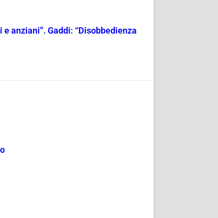
ili e anziani”. Gaddi: “Disobbedienza
mo