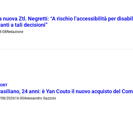
 nuova Ztl. Negretti: “A rischio l’accessibilità per disab
anti a tali decisioni”
8:08
Redazione
PORT
rasiliano, 24 anni: è Yan Couto il nuovo acquisto del Co
/08/2026
16:00
Alessandro Gazzolo