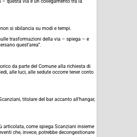
a – questa via è un collegamento tra la
a non si sbilancia su modi e tempi.
ulle trasformazioni della via – spiega – e
ersano quest’area”.
ico da parte del Comune alla richiesta di
di, alle luci, alle sedute occorre tener conto
Scanziani, titolare del bar accanto all’hangar,
iù articolata, come spiega Scanziani insieme
 eventi che, invece, potrebbe decongestionare