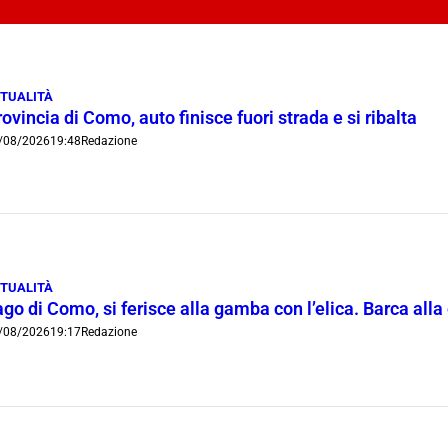
TUALITÀ
ovincia di Como, auto finisce fuori strada e si ribalta
/08/2026
19:48
Redazione
TUALITÀ
go di Como, si ferisce alla gamba con l’elica. Barca all
/08/2026
19:17
Redazione