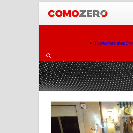
Home
Newslab
Cr