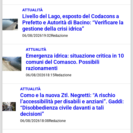
ATTUALITÀ
Livello del Lago, esposto del Codacons a
Prefetto e Autorità di Bacino: “Verificare la
gestione della crisi idrica”
06/08/2026
19:02
Redazione
ATTUALITÀ
Emergenza idrica: situazione critica in 10
comuni del Comasco. Possibili
razionamenti
06/08/2026
18:15
Redazione
ATTUALITÀ
Como e la nuova Ztl. Negretti: “A rischio
l’accessibilità per disabili e anziani”. Gaddi:
“Disobbedienza civile davanti a tali
decisioni”
06/08/2026
18:08
Redazione