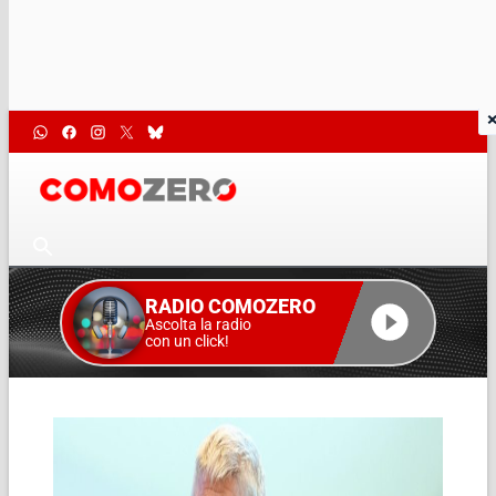
RADIO COMOZERO
Ascolta la radio
con un click!