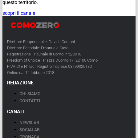
questo territorio.
scopri il canale
Direttore Responsabile: Davide Cantoni
Direttore Editoriale: Emanuele Caso
Registrazione Tribunale di Como: n°2/2018
Freedom of Choice - Piazza Duomo 17, 22100 Como
PIVA Cf e N° Iscr. Registro Imprese 03799020130
Online dal 14 febbraio 2018
REDAZIONE
CHI SIAMO
CONTATTI
CANALI
NEWSLAB
SOCIALAB
CRONACA