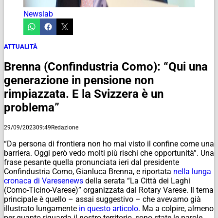
Newslab
ATTUALITÀ
Brenna (Confindustria Como): “Qui una
generazione in pensione non
rimpiazzata. E la Svizzera è un
problema”
29/09/2023
09:49
Redazione
“Da persona di frontiera non ho mai visto il confine come una
barriera. Oggi però vedo molti più rischi che opportunità”. Una
frase pesante quella pronunciata ieri dal presidente
Confindustria Como, Gianluca Brenna, e riportata
nella lunga
cronaca di Varesenews
della serata “La Città dei Laghi
(Como-Ticino-Varese)” organizzata dal Rotary Varese. Il tema
principale è quello – assai suggestivo – che avevamo già
illustrato lungamente
in questo articolo
. Ma a colpire, almeno
per quanto riguarda il nostro territorio, sono state le parole