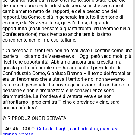
del numero uno degli industriali comaschi che segnano il
cambiamento netto dei rapporti, e della percezione dei
rapporti, tra Como, e più in generale tra tutto il territorio di
confine, e la Svizzera: terra, quest’ultima, di grandi
opportunità (basti pensare a quanti frontalieri lavorano nella
Confederazione) ma diventato anche temibilissimo
concorrente per le imprese italiane.
“Da persona di frontiera non ho mai visto il confine come una
barriera – citiamo da Varesenews – Oggi però vedo molti più
rischi che opportunità. Abbiamo ancora una crescita ma
questa porta più problemi – ha aggiunto il presidente di
Confindustria Como, Gianluca Brenna – Il tema dei frontalieri
era un fenomeno che aiutava i territori e noi non avevamo
carenza di personale. La nostra generazione sta andando in
pensione e non è rimpiazzata e le conseguenze sono
drammatiche. La frontiera è diventata vera e se non
affrontiamo i problemi tra Ticino e province vicine, sarà
ancora più dura”.
© RIPRODUZIONE RISERVATA
TAG ARTICOLO:
Città dei Laghi
,
confindustria
,
gianluca
brenna
,
varese