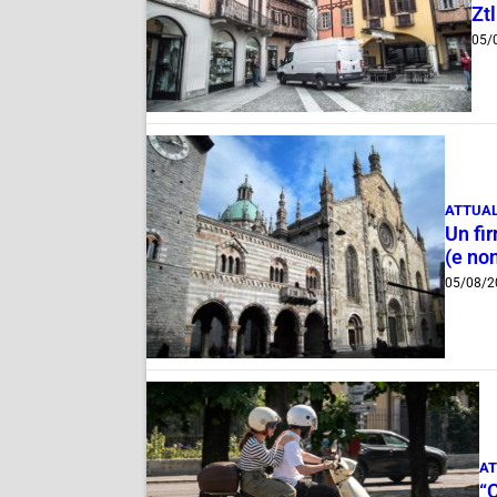
Ztl
05/
ATTUAL
Un fi
(e non
05/08/2
AT
“