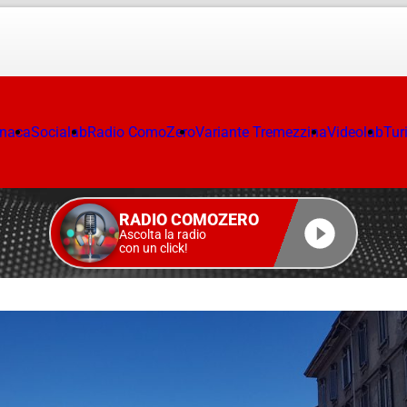
onaca
Socialab
Radio ComoZero
Variante Tremezzina
Videolab
Tur
RADIO COMOZERO
Ascolta la radio
con un click!