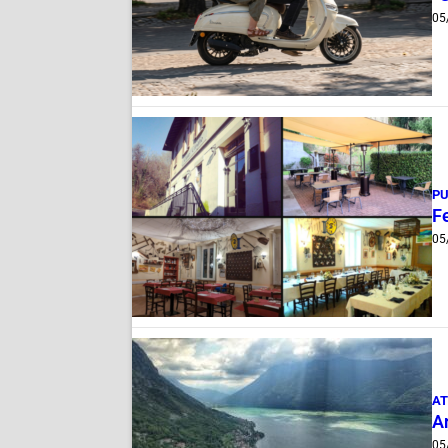
05
PU
Fe
05
AT
A
05