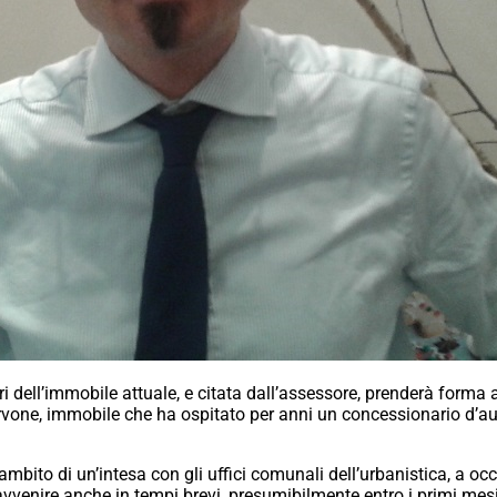
ri dell’immobile attuale, e citata dall’assessore, prenderà forma 
rvone, immobile che ha ospitato per anni un concessionario d’aut
l’ambito di un’intesa con gli uffici comunali dell’urbanistica, a 
vvenire anche in tempi brevi, presumibilmente entro i primi mes