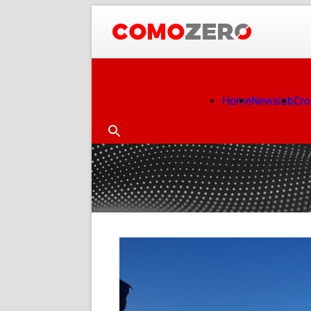
Home
Newslab
Cr