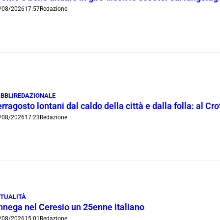
/08/2026
17:57
Redazione
BBLIREDAZIONALE
rragosto lontani dal caldo della città e dalla folla: al C
/08/2026
17:23
Redazione
TUALITÀ
nnega nel Ceresio un 25enne italiano
/08/2026
15:01
Redazione