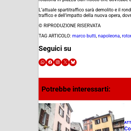
L’attuale spartitraffico sarà demolito e il ron
traffico e dell’impatto della nuova opera, dovre
© RIPRODUZIONE RISERVATA
TAG ARTICOLO:
marco butti
,
napoleona
,
roto
Seguici su
Potrebbe interessarti:
ATT
Com