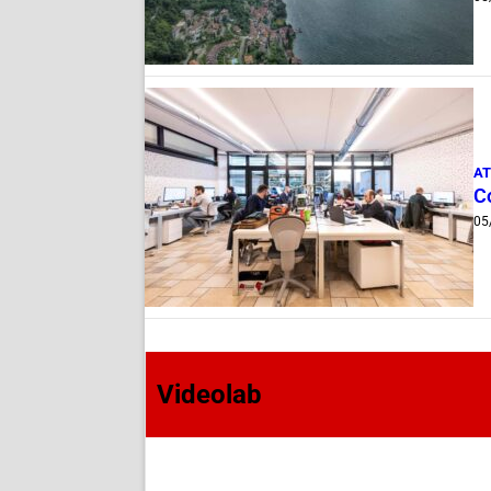
AT
Co
05
Videolab