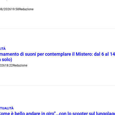
08/2026
19:58
Redazione
ITÀ
rmamento di suoni per contemplare il Mistero: dal 6 al 1
 solo)
026
18:22
Redazione
TUALITÀ
Come è bello andare in giro”…con lo scooter sul lungola