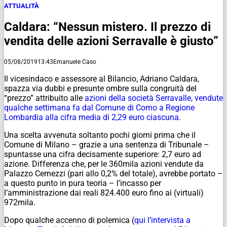
ATTUALITÀ
Caldara: “Nessun mistero. Il prezzo di
vendita delle azioni Serravalle è giusto”
05/08/2019
13:43
Emanuele Caso
Il vicesindaco e assessore al Bilancio, Adriano Caldara,
spazza via dubbi e presunte ombre sulla congruità del
“prezzo” attribuito alle
azioni della società Serravalle, vendute
qualche settimana fa dal Comune di Como a Regione
Lombardia alla cifra media di 2,29 euro ciascuna
.
Una scelta avvenuta soltanto pochi giorni prima che il
Comune di Milano – grazie a una sentenza di Tribunale –
spuntasse una cifra decisamente superiore: 2,7 euro ad
azione. Differenza che, per le 360mila azioni vendute da
Palazzo Cernezzi (pari allo 0,2% del totale), avrebbe portato –
a questo punto in pura teoria – l’incasso per
l’amministrazione dai reali 824.400 euro fino ai (virtuali)
972mila.
Dopo qualche accenno di polemica (
qui l’intervista a