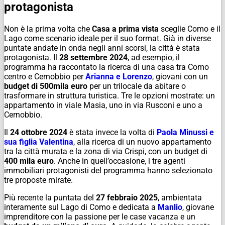
protagonista
Non è la prima volta che
Casa a prima vista
sceglie Como e il
Lago come scenario ideale per il suo format. Già in diverse
puntate andate in onda negli anni scorsi, la città è stata
protagonista. Il
28 settembre 2024
, ad esempio, il
programma ha raccontato la ricerca di una casa tra Como
centro e Cernobbio per
Arianna e Lorenzo
, giovani con un
budget di 500mila euro
per un trilocale da abitare o
trasformare in struttura turistica. Tre le opzioni mostrate: un
appartamento in viale Masia, uno in via Rusconi e uno a
Cernobbio.
Il
24 ottobre 2024
è stata invece la volta di
Paola Minussi e
sua figlia Valentina
, alla ricerca di un nuovo appartamento
tra la città murata e la zona di via Crispi, con un budget di
400 mila euro
. Anche in quell’occasione, i tre agenti
immobiliari protagonisti del programma hanno selezionato
tre proposte mirate.
Più recente la puntata del
27 febbraio 2025
, ambientata
interamente sul Lago di Como e dedicata a
Manlio
, giovane
imprenditore con la passione per le case vacanza e un