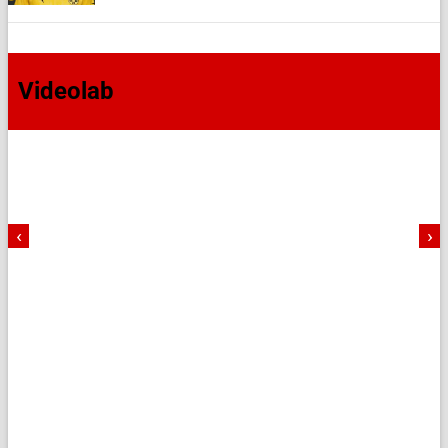
Videolab
‹
›