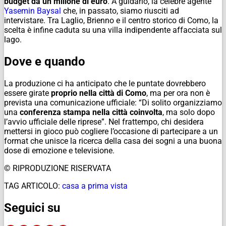
budget da un milione di euro
. A guidarlo, la celebre agente
Yasemin Baysal
che, in passato, siamo riusciti ad
intervistare. Tra Laglio, Brienno e il centro storico di Como, la
scelta è infine caduta su una villa indipendente affacciata sul
lago.
Dove e quando
La produzione ci ha anticipato che le puntate dovrebbero
essere girate
proprio nella città di Como
, ma per ora non è
prevista una comunicazione ufficiale: “Di solito organizziamo
una
conferenza stampa nella città coinvolta
, ma solo dopo
l’avvio ufficiale delle riprese”. Nel frattempo, chi desidera
mettersi in gioco può cogliere l’occasione di partecipare a un
format che unisce la ricerca della casa dei sogni a una buona
dose di emozione e televisione.
© RIPRODUZIONE RISERVATA
TAG ARTICOLO:
casa a prima vista
Seguici su