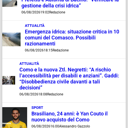
gestione della crisi idrica”
06/08/2026
19:02
Redazione
ATTUALITÀ
Emergenza idrica: situazione critica in 10
comuni del Comasco. Possibili
razionamenti
06/08/2026
18:15
Redazione
ATTUALITÀ
Como e la nuova Ztl. Negretti: “A rischio
l’accessibilità per disabili e anziani”. Gaddi:
“Disobbedienza civile davanti a tali
decisioni”
06/08/2026
18:08
Redazione
SPORT
Brasiliano, 24 anni: è Yan Couto il
nuovo acquisto del Como
06/08/2026
16:00
Alessandro Gazzolo