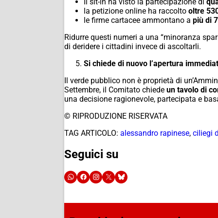
Il sit-in ha visto la partecipazione di
qu
la petizione online ha raccolto
oltre 53
le firme cartacee ammontano a
più di 
Ridurre questi numeri a una “minoranza sparu
di deridere i cittadini invece di ascoltarli.
Si chiede di nuovo l’apertura immediat
Il verde pubblico non è proprietà di un’Ammini
Settembre, il Comitato chiede
un tavolo di co
una decisione ragionevole, partecipata e basa
© RIPRODUZIONE RISERVATA
TAG ARTICOLO:
alessandro rapinese
,
ciliegi
Seguici su