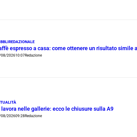
BBLIREDAZIONALE
ffè espresso a casa: come ottenere un risultato simile a
/08/2026
10:07
Redazione
TUALITÀ
 lavora nelle gallerie: ecco le chiusure sulla A9
/08/2026
09:28
Redazione