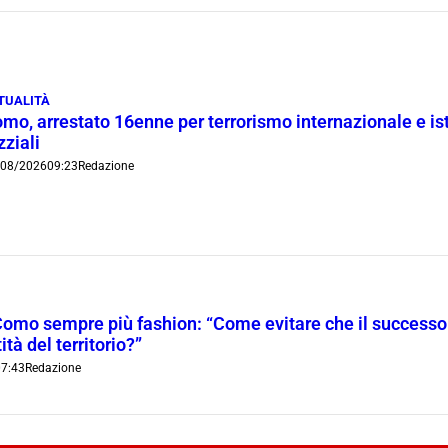
TUALITÀ
mo, arrestato 16enne per terrorismo internazionale e is
zziali
/08/2026
09:23
Redazione
Como sempre più fashion: “Come evitare che il successo t
ità del territorio?”
7:43
Redazione