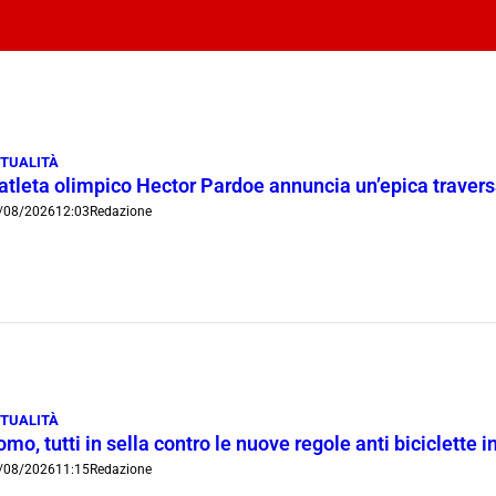
TUALITÀ
’atleta olimpico Hector Pardoe annuncia un’epica traver
/08/2026
12:03
Redazione
TUALITÀ
mo, tutti in sella contro le nuove regole anti biciclette 
/08/2026
11:15
Redazione