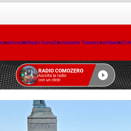
onaca
Socialab
Radio ComoZero
Variante Tremezzina
Videolab
Tur
RADIO COMOZERO
Ascolta la radio
con un click!