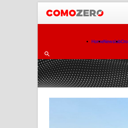
Home
Newslab
Cr