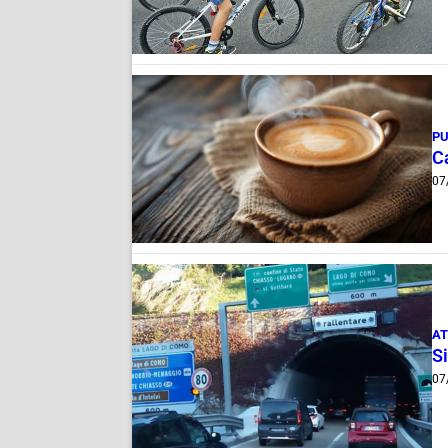
PU
Ca
07
AT
Si
07