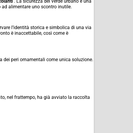
colanti
.
La sicurezza del verde urbano è una
o ad alimentare uno scontro inutile.
rvare l’identità storica e simbolica di una via
ronto è inaccettabile, così come è
lta dei peri ornamentali come unica soluzione.
ato, nel frattempo, ha già avviato la raccolta