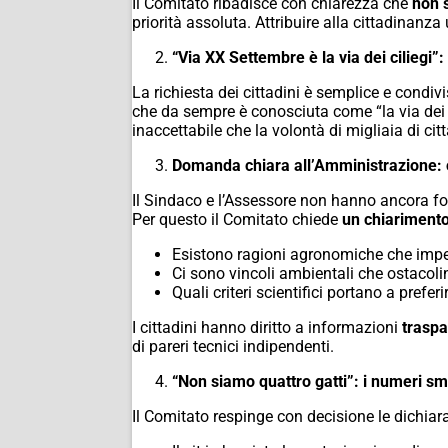
Il Comitato ribadisce con chiarezza che
non 
priorità assoluta. Attribuire alla cittadinan
“Via XX Settembre è la via dei ciliegi”:
La richiesta dei cittadini è semplice e condiv
che da sempre è conosciuta come “la via dei ci
inaccettabile che la volontà di migliaia di cit
Domanda chiara all’Amministrazione: c
Il Sindaco e l’Assessore non hanno ancora for
Per questo il Comitato chiede
un chiarimento
Esistono ragioni agronomiche che impe
Ci sono vincoli ambientali che ostacoli
Quali criteri scientifici portano a preferir
I cittadini hanno diritto a informazioni
traspa
di pareri tecnici indipendenti.
“Non siamo quattro gatti”: i numeri sm
Il Comitato respinge con decisione le dichiara