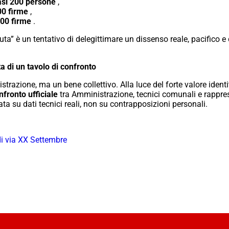
asi 200 persone
,
00 firme
,
700 firme
.
ta” è un tentativo di delegittimare un dissenso reale, pacifico 
a di un tavolo di confronto
strazione, ma un bene collettivo. Alla luce del forte valore ident
nfronto ufficiale
tra Amministrazione, tecnici comunali e rappresen
ta su dati tecnici reali, non su contrapposizioni personali.
 di via XX Settembre