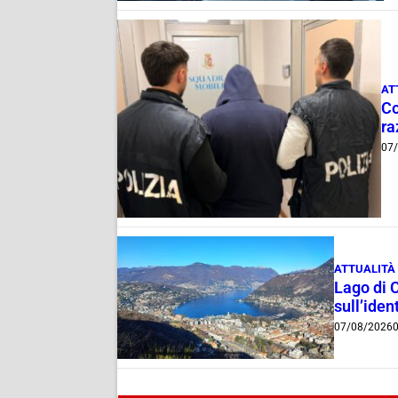
AT
Co
ra
07
ATTUALITÀ
Lago di 
sull’ident
07/08/2026
0