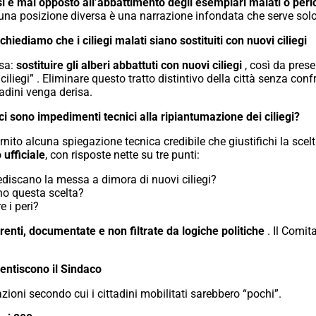
si è mai opposto all’abbattimento degli
esemplari malati o peri
za una posizione diversa è una narrazione infondata che serve sol
 chiediamo che i ciliegi malati siano sostituiti
con nuovi ciliegi
isa:
sostituire gli alberi abbattuti con nuovi
ciliegi
, così da prese
liegi” . Eliminare questo tratto distintivo della città senza conf
tadini venga derisa.
i sono impedimenti tecnici alla
ripiantumazione dei ciliegi?
nito alcuna spiegazione tecnica credibile che giustifichi la sce
 ufficiale
, con risposte nette su tre punti:
discano la messa a dimora di nuovi ciliegi?
no questa scelta?
e i peri?
renti, documentate e non filtrate da
logiche politiche
. Il Comit
entiscono il Sindaco
zioni secondo cui i cittadini mobilitati sarebbero “pochi”.