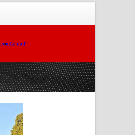
ismo
Contatti