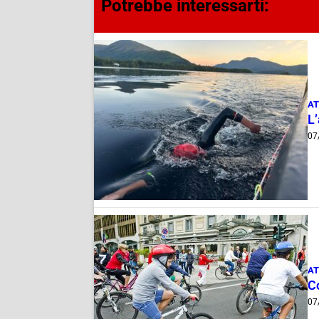
Potrebbe interessarti:
AT
L
07
AT
Co
07