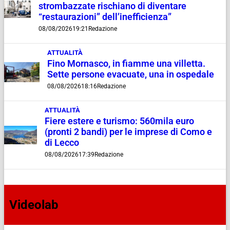
strombazzate rischiano di diventare
“restaurazioni” dell’inefficienza”
08/08/2026
19:21
Redazione
ATTUALITÀ
Fino Mornasco, in fiamme una villetta.
Sette persone evacuate, una in ospedale
08/08/2026
18:16
Redazione
ATTUALITÀ
Fiere estere e turismo: 560mila euro
(pronti 2 bandi) per le imprese di Como e
di Lecco
08/08/2026
17:39
Redazione
Videolab