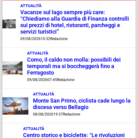
ATTUALITÀ
Vacanze sul lago sempre più care:
“Chiediamo alla Guardia di Finanza controlli
sui prezzi di hotel, ristoranti, parcheggi e
servizi turistici”
09/08/2026
10:32
Redazione
ATTUALITÀ
Como, il caldo non molla: possibili dei
temporali ma si boccheggerà fino a
Ferragosto
09/08/2026
07:45
Redazione
ATTUALITÀ
Monte San Primo, ciclista cade lungo la
discesa verso Bellagio
08/08/2026
19:37
Redazione
ATTUALITÀ
Centro storico e biciclette: “Le rivoluzioni