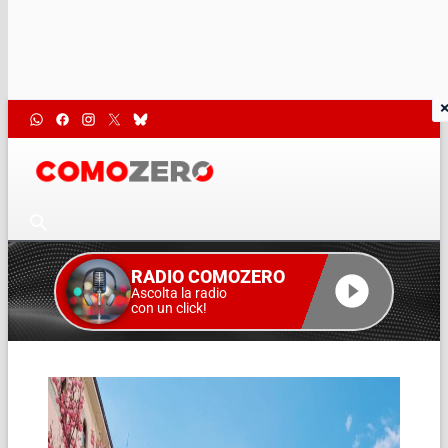
RADIO COMOZERO
Ascolta la radio
con un click!