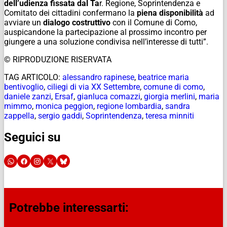
dell’udienza fissata dal Ta
r. Regione, Soprintendenza e
Comitato dei cittadini confermano la
piena disponibilità
ad
avviare un
dialogo costruttivo
con il Comune di Como,
auspicandone la partecipazione al prossimo incontro per
giungere a una soluzione condivisa nell’interesse di tutti”.
© RIPRODUZIONE RISERVATA
TAG ARTICOLO:
alessandro rapinese
,
beatrice maria
bentivoglio
,
ciliegi di via XX Settembre
,
comune di como
,
daniele zanzi
,
Ersaf
,
gianluca comazzi
,
giorgia merlini
,
maria
mimmo
,
monica peggion
,
regione lombardia
,
sandra
zappella
,
sergio gaddi
,
Soprintendenza
,
teresa minniti
Seguici su
Potrebbe interessarti: