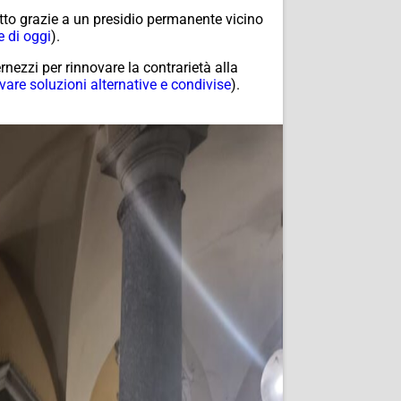
utto grazie a un presidio permanente vicino
e di oggi
).
ezzi per rinnovare la contrarietà alla
vare soluzioni alternative e condivise
).