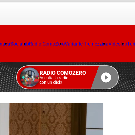
onaca
Socialab
Radio ComoZero
Variante Tremezzina
Videolab
Tur
RADIO COMOZERO
Ascolta la radio
con un click!