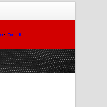
ismo
Contatti