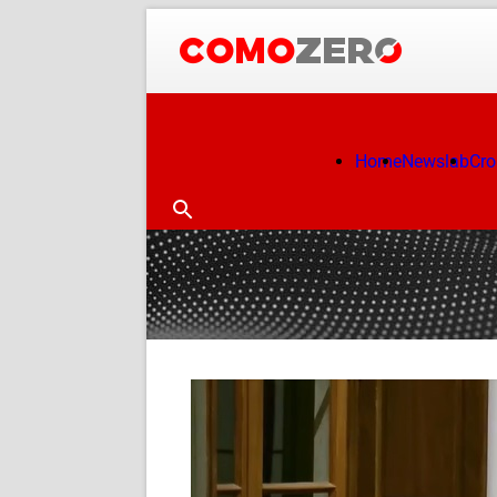
Home
Newslab
Cr