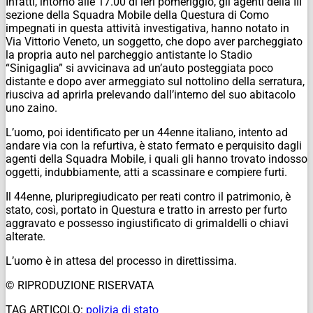
Infatti, intorno alle 17.00 di ieri pomeriggio, gli agenti della III
sezione della Squadra Mobile della Questura di Como
impegnati in questa attività investigativa, hanno notato in
Via Vittorio Veneto, un soggetto, che dopo aver parcheggiato
la propria auto nel parcheggio antistante lo Stadio
“Sinigaglia” si avvicinava ad un’auto posteggiata poco
distante e dopo aver armeggiato sul nottolino della serratura,
riusciva ad aprirla prelevando dall’interno del suo abitacolo
uno zaino.
L’uomo, poi identificato per un 44enne italiano, intento ad
andare via con la refurtiva, è stato fermato e perquisito dagli
agenti della Squadra Mobile, i quali gli hanno trovato indosso
oggetti, indubbiamente, atti a scassinare e compiere furti.
Il 44enne, pluripregiudicato per reati contro il patrimonio, è
stato, così, portato in Questura e tratto in arresto per furto
aggravato e possesso ingiustificato di grimaldelli o chiavi
alterate.
L’uomo è in attesa del processo in direttissima.
© RIPRODUZIONE RISERVATA
TAG ARTICOLO:
polizia di stato