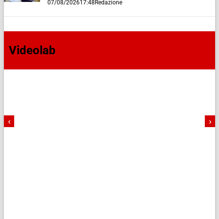
07/08/2026
17:48
Redazione
Videolab
‹
›