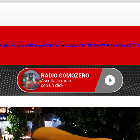
onaca
Socialab
Radio ComoZero
Variante Tremezzina
Videolab
Tur
RADIO COMOZERO
Ascolta la radio
con un click!