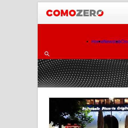
Home
Newslab
Cr