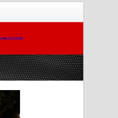
ismo
Contatti