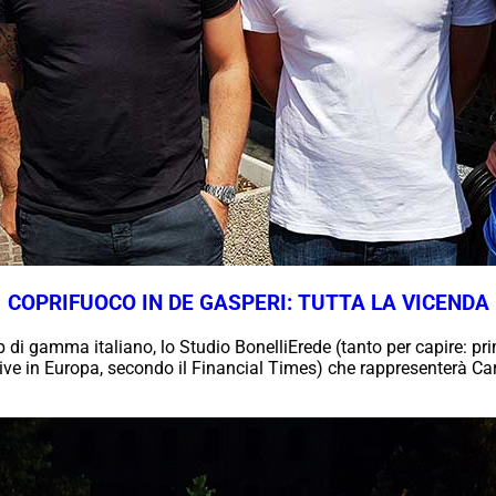
COPRIFUOCO IN DE GASPERI: TUTTA LA VICENDA
op di gamma italiano, lo Studio BonelliErede (tanto per capire: pr
tive in Europa, secondo il Financial Times) che rappresenterà Car