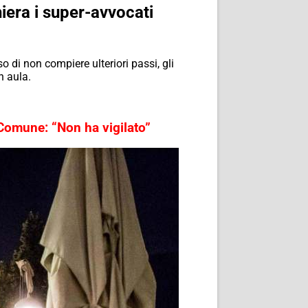
hiera i super-avvocati
 di non compiere ulteriori passi, gli
n aula.
 Comune: “Non ha vigilato”