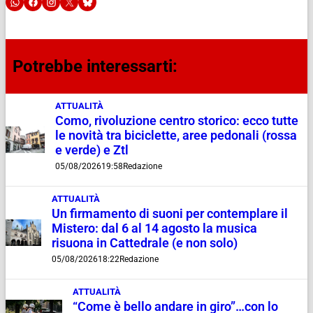
Potrebbe interessarti:
ATTUALITÀ
Como, rivoluzione centro storico: ecco tutte
le novità tra biciclette, aree pedonali (rossa
e verde) e Ztl
05/08/2026
19:58
Redazione
ATTUALITÀ
Un firmamento di suoni per contemplare il
Mistero: dal 6 al 14 agosto la musica
risuona in Cattedrale (e non solo)
05/08/2026
18:22
Redazione
ATTUALITÀ
“Come è bello andare in giro”…con lo