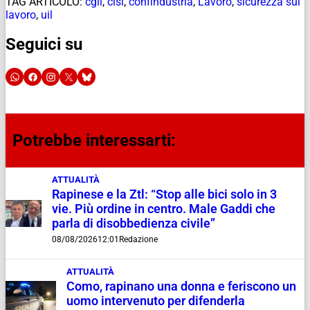
TAG ARTICOLO:
cgil
,
cisl
,
confindustria
,
Lavoro
,
sicurezza sul
lavoro
,
uil
Seguici su
Potrebbe interessarti:
ATTUALITÀ
Rapinese e la Ztl: “Stop alle bici solo in 3
vie. Più ordine in centro. Male Gaddi che
parla di disobbedienza civile”
08/08/2026
12:01
Redazione
ATTUALITÀ
Como, rapinano una donna e feriscono un
uomo intervenuto per difenderla