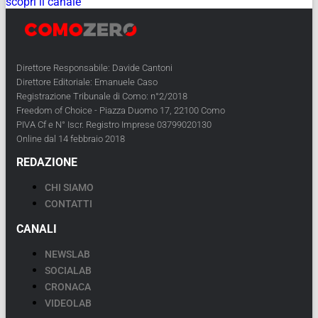
scopri il canale
Direttore Responsabile: Davide Cantoni
Direttore Editoriale: Emanuele Caso
Registrazione Tribunale di Como: n°2/2018
Freedom of Choice - Piazza Duomo 17, 22100 Como
PIVA Cf e N° Iscr. Registro Imprese 03799020130
Online dal 14 febbraio 2018
REDAZIONE
CHI SIAMO
CONTATTI
CANALI
NEWSLAB
SOCIALAB
CRONACA
VIDEOLAB