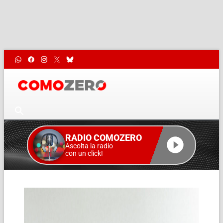
RADIO COMOZERO
Ascolta la radio
con un click!