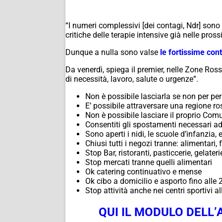
“I numeri complessivi [dei contagi,
Ndr
] sono
critiche delle terapie intensive già nelle pro
Dunque a nulla sono valse
le fortissime con
Da venerdì, spiega il premier, nelle Zone Ros
di necessità, lavoro, salute o urgenze”.
Non è possibile lasciarla se non per pe
E’ possibile attraversare una regione ros
Non è possibile lasciare il proprio Comu
Consentiti gli spostamenti necessari ad
Sono aperti i nidi, le scuole d’infanzia,
Chiusi tutti i negozi tranne: alimentari, 
Stop Bar, ristoranti, pasticcerie, gelateri
Stop mercati tranne quelli alimentari
Ok catering continuativo e mense
Ok cibo a domicilio e asporto fino alle
Stop attività anche nei centri sportivi 
QUI IL MODULO DELL