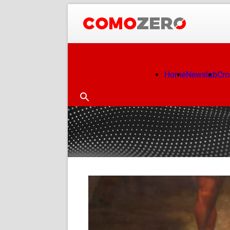
Home
Newslab
Cr