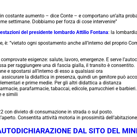
 in costante aumento – dice Conte – e comportano un’alta probab
ssime settimane. Dobbiamo per forza di cose intervenire”
testazioni del presidente lombardo Attilio Fontana
: la lombardia
se, è: “vietato ogni spostamento anche all’interno del proprio Co
r comprovate esigenze: salute, lavoro, emergenze. E serve l’autoc
sa per raggiungere una di fascia gialla, il transito è consentito.
ne e spostarsi all’interno di esso a qualsiasi ora
 assicurare la didattica in presenza, quindi un genitore può acc
 elementari e prime medie. Per gli altri didattica a distanza
farmacie, parafarmacie, tabaccai, edicole, parrucchieri e barbieri. 
e e simili
 22 con divieto di consumazione in strada o sul posto.
all’aperto. Consentita attività motoria in prossimità dell’abitazi
’AUTODICHIARAZIONE DAL SITO DEL MIN