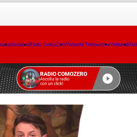
onaca
Socialab
Radio ComoZero
Variante Tremezzina
Videolab
Tur
RADIO COMOZERO
Ascolta la radio
con un click!