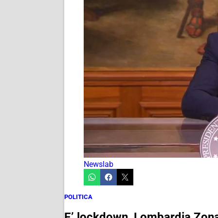
Newslab
POLITICA
E’ lockdown, Lombardia Zona R