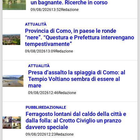
un bagnante. Ricerche in corso
09/08/2026
13:52
Redazione
ATTUALITÀ
Provincia di Como, in paese le ronde
“nere”. “Questura e Prefettura intervengano
tempestivamente”
09/08/2026
13:09
Redazione
ATTUALITÀ
Presa d’assalto la spiaggia di Como: al
Tempio Voltiano sembra di essere al
mare
09/08/2026
12:46
Redazione
PUBBLIREDAZIONALE
Ferragosto lontani dal caldo della città e
dalla folla: al Crotto Civiglio un pranzo
davvero speciale
09/08/2026
12:23
Redazione