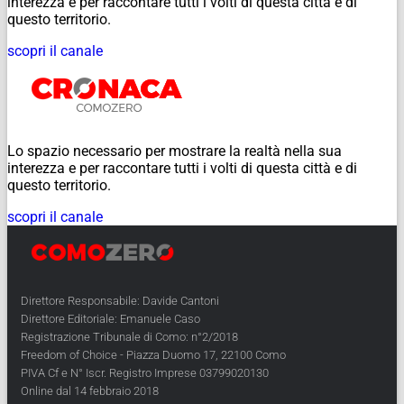
interezza e per raccontare tutti i volti di questa città e di
questo territorio.
scopri il canale
Lo spazio necessario per mostrare la realtà nella sua
interezza e per raccontare tutti i volti di questa città e di
questo territorio.
scopri il canale
Direttore Responsabile: Davide Cantoni
Direttore Editoriale: Emanuele Caso
Registrazione Tribunale di Como: n°2/2018
Freedom of Choice - Piazza Duomo 17, 22100 Como
PIVA Cf e N° Iscr. Registro Imprese 03799020130
Online dal 14 febbraio 2018