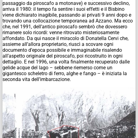
passaggio da piroscafo a motonave) e successivo declino,
arriva il 1980: il tempo fa sentire i suoi effetti e il Bisbino
viene dichiarato inagibile, passando ai privati 9 anni dopo e
trovando una collocazione temporanea ad Azzano. Ma ecco
che, nel 1991, dell’antico piroscafo sembrò che dovessero
rimanere solo ricordi: venne ritrovato misteriosamente
affondato. Da qui nasce il miracolo di Donatella Cervi che,
assieme all’allora proprietario, riuscì a scovare ogni
documento d’epoca possibile e immaginabile risalendo
all’aspetto originale del piroscafo, poi ricostruito in ogni
dettaglio. E nel 1996, una volta finalmente recuperato dalle
gelide acque del lago – sebbene riemerso come un
gigantesco scheletro di ferro, alghe e fango – è iniziata la
seconda vita dell’imbarcazione.