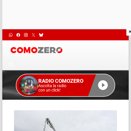
RADIO COMOZERO
Ascolta la radio
con un click!